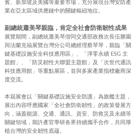
賓、新加坡及美國等重要市場，充分展現台灣安防產
業在亞太區域供應鏈中的關鍵樞紐地位。
副總統蕭美琴親臨，肯定全社會防衛韌性成果
展覽期間，副總統蕭美琴偕同交通部政務次⾧伍勝園
與法蘭克福展覽台灣分公司總經理蔡琴琴，親臨「關
鍵基礎設施安全科技應用區」、「淨零永續 ESG 主
題館」、「防災韌性大聯盟主題館」及「次世代通訊
科技應用館」等重點展區，並與多家產業指標廠商深
度交流。
本屆展會以「關鍵基礎設施安全防護」為旗艦主題，
展出內容呼應國家「全社會防衛韌性」的政策發展方
向，涵蓋能源、交通、通訊、資安、防救災及永續等
關鍵領域，期許產官學研各界持續攜手合作，共同厚
植台灣的安全韌性底蘊。