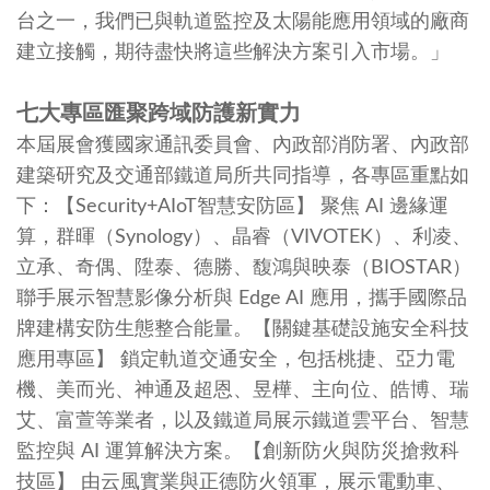
台之一，我們已與軌道監控及太陽能應用領域的廠商
建立接觸，期待盡快將這些解決方案引入市場。」
七大專區匯聚跨域防護新實力
本屆展會獲國家通訊委員會、內政部消防署、內政部
建築研究及交通部鐵道局所共同指導，各專區重點如
下：【Security+AIoT智慧安防區】 聚焦 AI 邊緣運
算，群暉（Synology）、晶睿（VIVOTEK）、利凌、
立承、奇偶、陞泰、德勝、馥鴻與映泰（BIOSTAR）
聯手展示智慧影像分析與 Edge AI 應用，攜手國際品
牌建構安防生態整合能量。【關鍵基礎設施安全科技
應用專區】 鎖定軌道交通安全，包括桃捷、亞力電
機、美而光、神通及超恩、昱樺、主向位、皓博、瑞
艾、富萱等業者，以及鐵道局展示鐵道雲平台、智慧
監控與 AI 運算解決方案。【創新防火與防災搶救科
技區】 由云風實業與正德防火領軍，展示電動車、