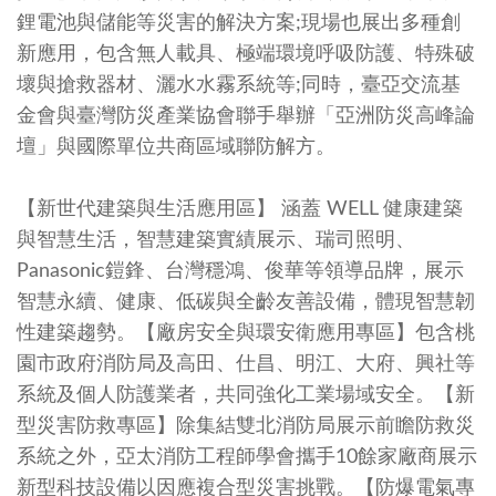
鋰電池與儲能等災害的解決方案;現場也展出多種創
新應用，包含無人載具、極端環境呼吸防護、特殊破
壞與搶救器材、灑水水霧系統等;同時，臺亞交流基
金會與臺灣防災產業協會聯手舉辦「亞洲防災高峰論
壇」與國際單位共商區域聯防解方。
【新世代建築與生活應用區】 涵蓋 WELL 健康建築
與智慧生活，智慧建築實績展示、瑞司照明、
Panasonic鎧鋒、台灣穩鴻、俊華等領導品牌，展示
智慧永續、健康、低碳與全齡友善設備，體現智慧韌
性建築趨勢。【廠房安全與環安衛應用專區】包含桃
園市政府消防局及高田、仕昌、明江、大府、興社等
系統及個人防護業者，共同強化工業場域安全。【新
型災害防救專區】除集結雙北消防局展示前瞻防救災
系統之外，亞太消防工程師學會攜手10餘家廠商展示
新型科技設備以因應複合型災害挑戰。【防爆電氣專