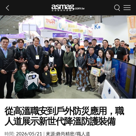
從高溫職安到戶外防災應用，職
人道展示新世代降溫防護裝備
時間:
2026/05/21
|
來源:
鋒尚精密/職人道