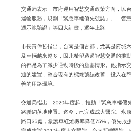
交通局表示，市府運用智慧交通政策方向，以
運輸服務，規劃「緊急車輛優先號誌」、「智
通示範驗證」等四大計畫，逐年上路。
市長黃偉哲指出，台南是個古都，尤其是府城
及車輛越來越多，因此希望透過智慧交通的推
的都是為了減少通勤時段的壅塞情形。他指示
通的建置，整合現有的標線號誌改善，投入在
善的用路環境。
交通局指出，2020年度起，推動「緊急車輛
路聯網落地建置。迄今，已完成成大醫院、永康
路口35處，救護車紅燈機率降低75%，優先救援
完成建置;2027年度市立醫院、台南新樓醫院、麻