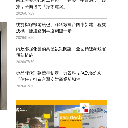
國土署要求代辦工程控管「建築全生命週期」碳
排，全面邁向「淨零建築」
2026/07/29
桃捷棕線機電統包、綠延線富台國小新建工程雙
決標，捷運路網再邁關鍵一步
2026/07/30
內政部強化警消高溫執勤防護，全面精進熱危害
預防措施
2026/07/30
從品牌代理到標準制定，力景科技(AEviso)以
「信任」打造台灣安防產業新韌性
2026/07/30