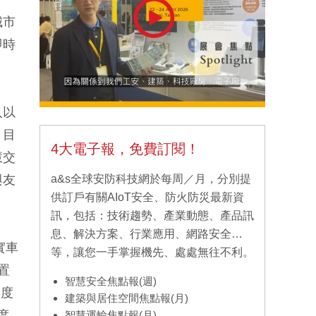
城市
即時
人以
，目
4大電子報，免費訂閱！
慧交
與友
a&s全球安防科技網於每周／月，分別提
供訂戶有關AIoT安全、防火防災最新資
訊，包括：技術趨勢、產業動態、產品訊
息、解決方案、行業應用、網路安全…
實車
等，讓您一手掌握機先、處處無往不利。
置
智慧安全焦點報(週)
年度
建築與居住空間焦點報(月)
度
智慧運輸焦點報(月)