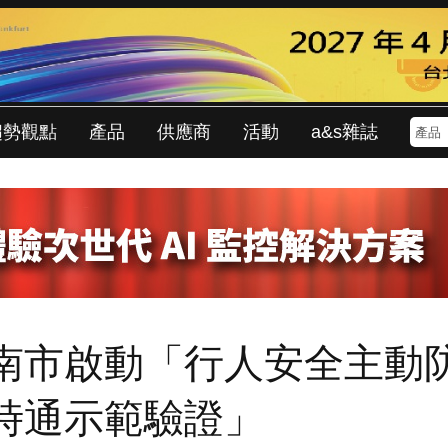
趨勢觀點
產品
供應商
活動
a&s雜誌
南市啟動「行人安全主動
時通示範驗證」