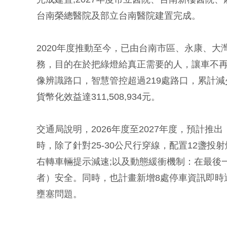
台南榮總醫院及部立台南醫院建置完成。
2020年度推動至今，已由台南市區、永康、
務，目的在於把綠燈給真正需要的人，讓車不再白
像辨識路口，智慧管控超過219處路口，累計減少碳
貨幣化效益達311,508,934元。
交通局說明，2026年度至2027年度，預計
時，除了針對25-30公尺行穿線，配置12盞
右轉車輛提示減速;以及動態緩衝機制：在最後
者）安全。同時，也計畫新增8處停車資訊即時
壅塞問題。