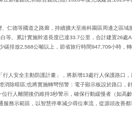
大灣、仁德等國道之路廊，持續擴大至南科園區周邊之區域
等。累計實施幹道長度已達33.7公里，合計建置26處A
排放2,568公噸以上，節省旅行時間947,709小時，
推出「行人安全主動防護計畫」，將新增13處行人保護路口，
投射燈消除暗區;也將實施轉彎預警：電子顯示板設於路口，
一位行人離開後仍維持3秒警示，確保行動緩慢者（如高
通服務示範區，以智慧停車減少尋位車流，從源頭改善都