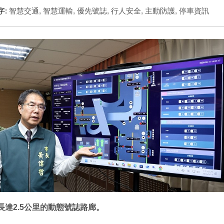
字:
智慧交通
,
智慧運輸
,
優先號誌
,
行人安全
,
主動防護
,
停車資訊
達2.5公里的動態號誌路廊。