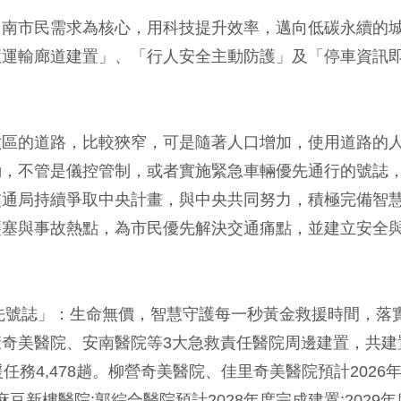
台南市民需求為核心，用科技提升效率，邁向低碳永續的
慧運輸廊道建置」、「行人安全主動防護」及「停車資訊
六區的道路，比較狹窄，可是隨著人口增加，使用道路的
動，不管是儀控管制，或者實施緊急車輛優先通行的號誌
交通局持續爭取中央計畫，與中央共同努力，積極完備智
壅塞與事故熱點，為市民優先解決交通痛點，並建立安全
優先號誌」：生命無價，智慧守護每一秒黃金救援時間，落
奇美醫院、安南醫院等3大急救責任醫院周邊建置，共建
任務4,478趟。柳營奇美醫院、佳里奇美醫院預計2026
豆新樓醫院;郭綜合醫院預計2028年度完成建置;2029年