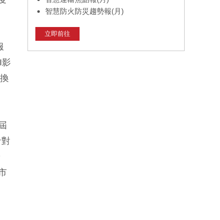
智慧防火防災趨勢報(月)
立即前往
服
I影
轉換
屆
針對
齡
市