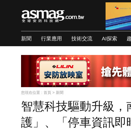
新聞
行業應用
技術交流
AI探索
您現在位置 :
首頁
>
新聞
智慧科技驅動升級，
護」、「停車資訊即