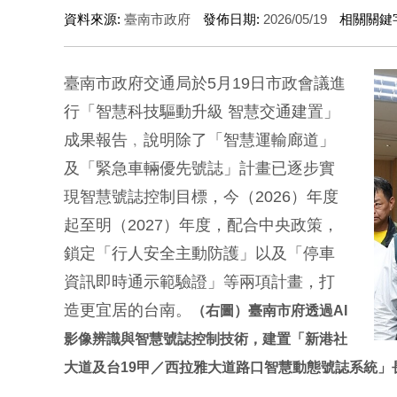
資料來源:
臺南市政府
發佈日期:
2026/05/19
相關關鍵
臺南市政府交通局於5月19日市政會議進
行「智慧科技驅動升級 智慧交通建置」
成果報告﹐說明除了「智慧運輸廊道」
及「緊急車輛優先號誌」計畫已逐步實
現智慧號誌控制目標，今（2026）年度
起至明（2027）年度，配合中央政策，
鎖定「行人安全主動防護」以及「停車
資訊即時通示範驗證」等兩項計畫，打
造更宜居的台南。
（右圖）臺南市府透過AI
影像辨識與智慧號誌控制技術，建置「新港社
大道及台19甲／西拉雅大道路口智慧動態號誌系統」長