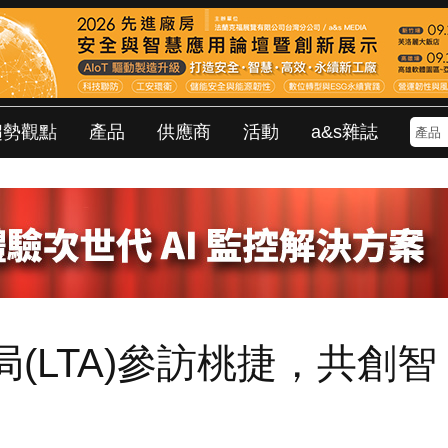
趨勢觀點
產品
供應商
活動
a&s雜誌
(LTA)參訪桃捷，共創智