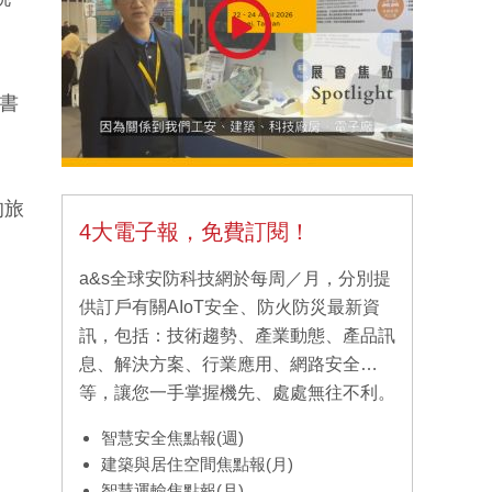
書
的旅
4大電子報，免費訂閱！
a&s全球安防科技網於每周／月，分別提
供訂戶有關AIoT安全、防火防災最新資
訊，包括：技術趨勢、產業動態、產品訊
息、解決方案、行業應用、網路安全…
等，讓您一手掌握機先、處處無往不利。
智慧安全焦點報(週)
建築與居住空間焦點報(月)
智慧運輸焦點報(月)