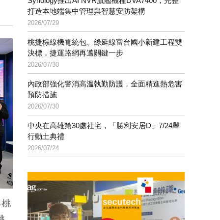
Synology推出AI NVR旗艦機種DVA7400，完整
打造本地端集中管理與智慧安防架構
2026/07/29
桃捷棕線機電統包、綠延線富台國小新建工程雙
決標，捷運路網再邁關鍵一步
2026/07/30
內政部強化警消高溫執勤防護，全面精進熱危害
預防措施
2026/07/30
中央在高雄第30處社宅，「勝利安居D」7/24舉
行動土典禮
2026/07/24
—桃
桃