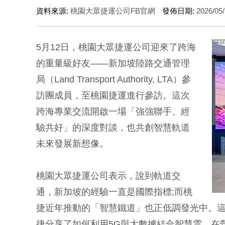
資料來源:
桃園大眾捷運公司FB官網
發佈日期:
2026/05/
5月12日，桃園大眾捷運公司迎來了跨海
的重量級好友——新加坡陸路交通管理
局（Land Transport Authority, LTA）參
訪團成員，至桃園捷運進行參訪。這次
跨海專業交流開啟一場「強強聯手、經
驗共好」的深度對談，也共創智慧軌道
未來發展新想像。
桃園大眾捷運公司表示，說到軌道交
通，新加坡的經驗一直是國際指標;而桃
捷近年推動的「智慧鐵道」也正低調發光中。
捷分享了如何利用5G與大數據結合智慧雲，在營