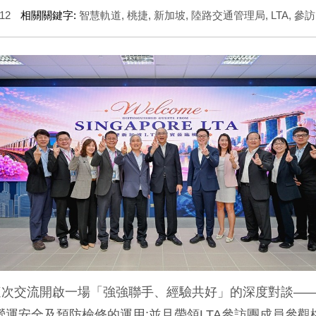
12
相關關鍵字:
智慧軌道
,
桃捷
,
新加坡
,
陸路交通管理局
,
LTA
,
參訪
這次交流開啟一場「強強聯手、經驗共好」的深度對談—
運安全及預防檢修的運用️;並且帶領LTA參訪團成員參觀