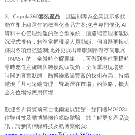
3、Cupola360套裝產品
：展區則專為企業展示多款
能立即上線運作的標準化產品方案;包含專門優化 AI
資料中心管理維運的整合型系統，讓遠端管理者能以
沉浸式視角，精準掌握現場人員動態、伺服器更換軌
跡與各項燈號監測;此外更展出串聯網路儲存伺服器
（NAS）的「全景時空膠囊組」，可做到事件重播時
零時差任意旋轉與轉換鏡頭視角，全面重現現場第一
時間的真實狀態。酷博樂透過豐富的技術布局，持續
體現「凡可遠端管理，皆為潛在市場」的策略，擴大
全方位場域應用情境。
歡迎各界貴賓前來台北南港展覽館一館四樓M0403a
信驊科技及酷博樂攤位親臨體驗。欲了解更多產品資
訊，請參閱信驊科技及酷博樂網頁:
www.aspeedtech.com
及
Cupola360.com
。