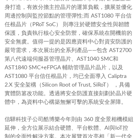
身打造，有效分擔主控晶片的運算負載，擴展並優化
周邊控制與監控節點的管理彈性;而 AST1080 平台信
任根晶片（PRoT SoC） 則專注於硬體安全性與韌體
保護，負責執行核心安全防禦，確保系統在開機前的
安全無虞。值得一提的是因應資料中心對資安防護的
嚴苛需求，本次展出的全系列產品——包含 AST2700
第八代遠端伺服器管理晶片、AST1040 SMC和
AST1840 SMC+eFPGA 輔助管理晶片晶片，以及
AST1080 平台信任根晶片，均已全面導入 Caliptra
2.X 安全架構（Silicon Root of Trust, SiRoT） ，具備
實體防篡改功能。透過將安全防護直接刻劃於晶片硬
體中，為資料中心構築無懈可擊的系統安全屏障。
信驊科技子公司酷博樂今年則由 360 度全景相機模組
延伸，全方位展示結合硬體、平台軟體、AI與IoT控
制的全面性解決方案。本次展覽首次亮相「新一代全