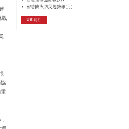
智慧防火防災趨勢報(月)
在建
挑戰
立即前往
業
很
築協
的重
作，
掌握