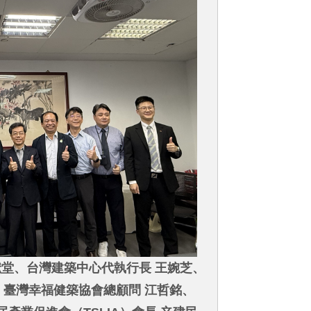
獻堂、台灣建築中心代執行長 王婉芝、
ng、臺灣幸福健築協會總顧問 江哲銘、