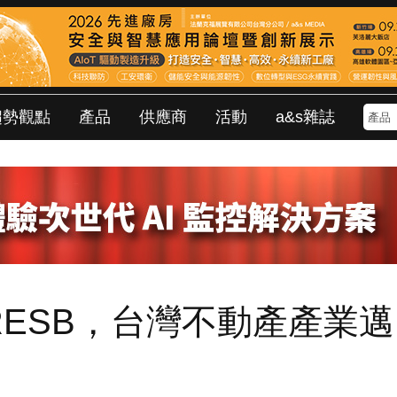
趨勢觀點
產品
供應商
活動
a&s雜誌
ESB，台灣不動產產業邁