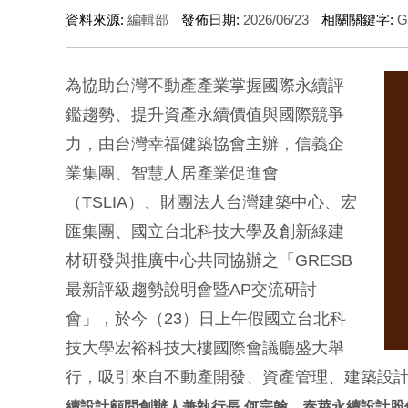
資料來源:
編輯部
發佈日期:
2026/06/23
相關關鍵字:
G
為協助台灣不動產產業掌握國際永續評
鑑趨勢、提升資產永續價值與國際競爭
力，由台灣幸福健築協會主辦，信義企
業集團、智慧人居產業促進會
（TSLIA）、財團法人台灣建築中心、宏
匯集團、國立台北科技大學及創新綠建
材研發與推廣中心共同協辦之「GRESB
最新評級趨勢說明會暨AP交流研討
會」，於今（23）日上午假國立台北科
技大學宏裕科技大樓國際會議廳盛大舉
行，吸引來自不動產開發、資產管理、建築設
續設計顧問創辦人兼執行長 何宗翰、泰萊永續設計股份有