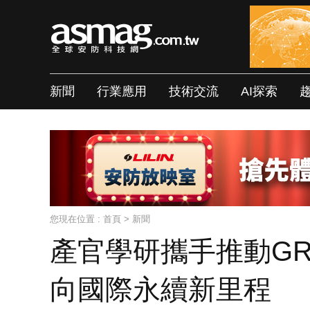
新聞
行業應用
技術交流
AI探索
您現在位置 :
首頁
>
新聞
產官學研攜手推動GR
向國際永續新里程