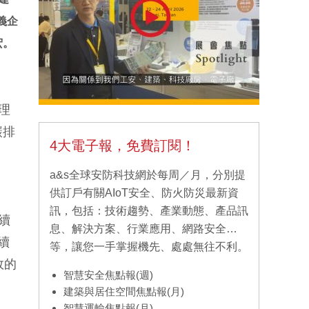
義企
宏。
理
碳排
4大電子報，免費訂閱！
a&s全球安防科技網於每周／月，分別提
供訂戶有關AIoT安全、防火防災最新資
訊，包括：技術趨勢、產業動態、產品訊
續
息、解決方案、行業應用、網路安全…
續
等，讓您一手掌握機先、處處無往不利。
效的
智慧安全焦點報(週)
建築與居住空間焦點報(月)
智慧運輸焦點報(月)