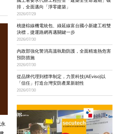
國土署要求代辦工程控管「建築全生命週期」碳
排，全面邁向「淨零建築」
2026/07/29
桃捷棕線機電統包、綠延線富台國小新建工程雙
決標，捷運路網再邁關鍵一步
2026/07/30
內政部強化警消高溫執勤防護，全面精進熱危害
預防措施
2026/07/30
從品牌代理到標準制定，力景科技(AEviso)以
「信任」打造台灣安防產業新韌性
2026/07/30
境永
建