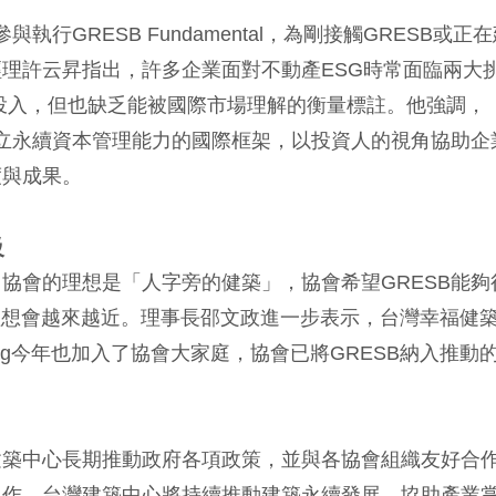
行GRESB Fundamental，為剛接觸GRESB或正
理許云昇指出，許多企業面對不動產ESG時常面臨兩大
投入，但也缺乏能被國際市場理解的衡量標註。他強調，
建立永續資本管理能力的國際框架，以投資人的視角協助企
度與成果。
級
協會的理想是「人字旁的健築」，協會希望GRESB能夠
理想會越來越近。理事長邵文政進一步表示，台灣幸福健
ang今年也加入了協會大家庭，協會已將GRESB納入推動
建築中心長期推動政府各項政策，並與各協會組織友好合
工作。台灣建築中心將持續推動建築永續發展，協助產業