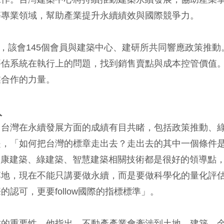
築等專業領域，幫助產業提升永續績效與國際競爭力。
出，該會145個會員與建築中心、建研所共同響應政策推動
評估系統在執行上的問題，找到銷售賣點與成本控管價值
業合作的力量。
入
，台灣在永續發展方面的成績有目共睹，包括政策推動、
是，「如何把台灣的標章走出去？走出去的其中一個條件
健康建築、綠建築、智慧建築相關技術都是很好的領導點
落地，現在不能只講要做永續，而是要做科學化的量化評
認可，更要follow國際的指標標準」。
作的重要性。他指出，不動產產業會牽涉到土地、建築、