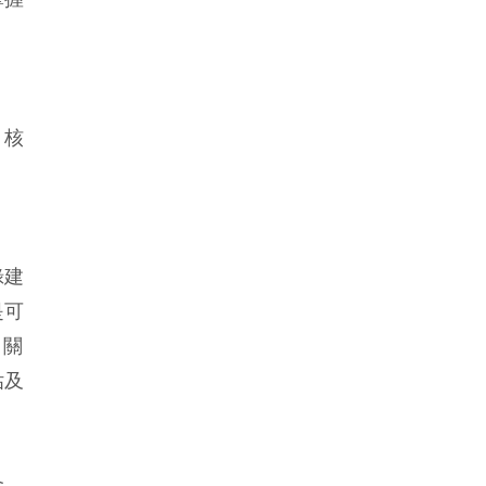
。
。核
綠建
是可
，關
估及
金