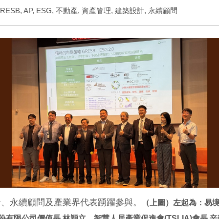
RESB
,
AP
,
ESG
,
不動產
,
資產管理
,
建築設計
,
永續顧問
計、永續顧問及產業界代表踴躍參與。
（上圖）左起為：易
限公司價值長 林穎立、智慧人居產業促進會(TSLIA)會長 辛