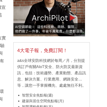
權宣
這
在實
中驗
4大電子報，免費訂閱！
與
有
a&s全球安防科技網於每周／月，分別提
供訂戶有關AIoT安全、防火防災最新資
訊，包括：技術趨勢、產業動態、產品訊
息、解決方案、行業應用、網路安全…
等，讓您一手掌握機先、處處無往不利。
路環
智慧安全焦點報(週)
與
建築與居住空間焦點報(月)
智慧運輸焦點報(月)