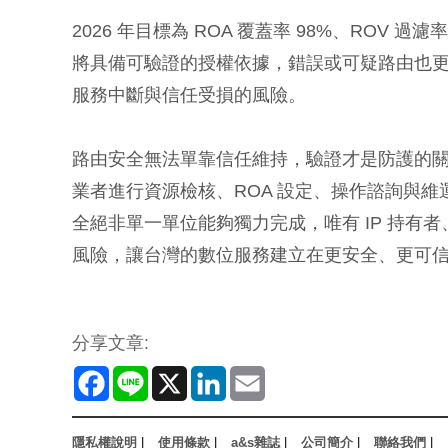
2026 年目標為 ROA 覆蓋率 98%、ROV
將具備可驗證的授權依據，錯誤或可疑路由也
服務中斷與信任受損的風險。
路由安全無法單靠信任維持，驗證才是防護的關鍵。
業者進行資源檢核、ROA 設定、操作諮詢與維
全絕非單一單位能夠獨力完成，唯有 IP 持有
風險，讓台灣的數位服務建立在更安全、更可
分享文章:
Facebook
Line
X
LinkedIn
Email
隱私權說明
|
使用條款
|
a&s雜誌
|
公司簡介
|
聯絡我們
|