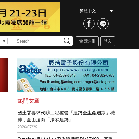
會員註冊
登入
熱門文章
全
國土署要求代辦工程控管「建築全生命週期」碳
排，全面邁向「淨零建築」
2026/07/29