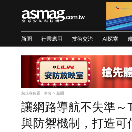
新聞
行業應用
技術交流
AI探索
您現在位置 :
首頁
>
新聞
讓網路導航不失準～T
與防禦機制，打造可