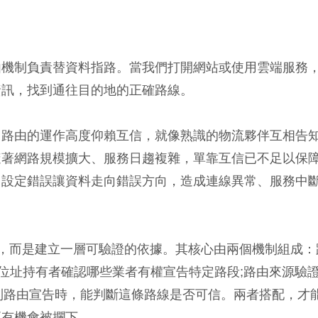
由機制負責替資料指路。當我們打開網站或使用雲端服務
資訊，找到通往目的地的正確路線。
，路由的運作高度仰賴互信，就像熟識的物流夥伴互相告
隨著網路規模擴大、服務日趨複雜，單靠互信已不足以保
因設定錯誤讓資料走向錯誤方向，造成連線異常、服務中
信任，而是建立一層可驗證的依據。其核心由兩個機制組成：
P 位址持有者確認哪些業者有權宣告特定路段;路由來源驗
到路由宣告時，能判斷這條路線是否可信。兩者搭配，才
更有機會被攔下。