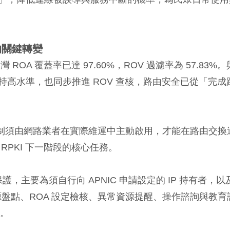
的關鍵轉變
，台灣 ROA 覆蓋率已達 97.60%，ROV 過濾率為 57.83%。
維持高水準，也同步推進 ROV 查核，路由安全已從「完成
機制須由網路業者在實際維運中主動啟用，才能在路由交換
RPKI 下一階段的核心任務。
 保護，主要為須自行向 APNIC 申請設定的 IP 持有者，以
 資源盤點、ROA 設定檢核、異常資源提醒、操作諮詢與教育
檻。