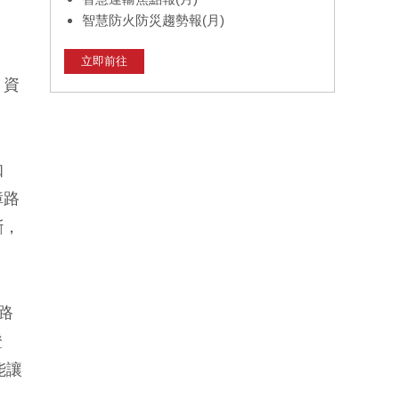
智慧防火防災趨勢報(月)
立即前往
，資
知
障路
斷，
路
證
能讓