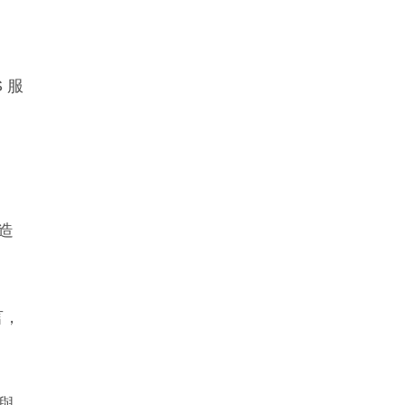
 服
，造
言，
與