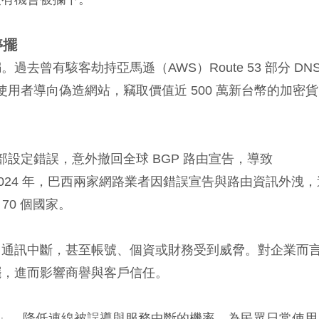
停擺
曾有駭客劫持亞馬遜（AWS）Route 53 部分 DNS
使用者導向偽造網站，竊取價值近 500 萬新台幣的加密貨
部設定錯誤，意外撤回全球 BGP 路由宣告，導致
六小時。2024 年，巴西兩家網路業者因錯誤宣告與路由資訊外洩
 70 個國家。
、通訊中斷，甚至帳號、個資或財務受到威脅。對企業而
擺，進而影響商譽與客戶信任。
查核」，降低連線被誤導與服務中斷的機率，為民眾日常使用