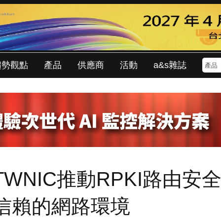
趨勢觀點
產品
供應商
活動
a&s雜誌
WNIC推動RPKI路由安
信賴的網路環境