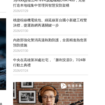
Synology推出AI NVR旗艦機種DVA7400，完整
打造本地端集中管理與智慧安防架構
2026/07/29
桃捷棕線機電統包、綠延線富台國小新建工程雙
決標，捷運路網再邁關鍵一步
2026/07/30
內政部強化警消高溫執勤防護，全面精進熱危害
預防措施
2026/07/30
中央在高雄第30處社宅，「勝利安居D」7/24舉
行動土典禮
2026/07/24
機