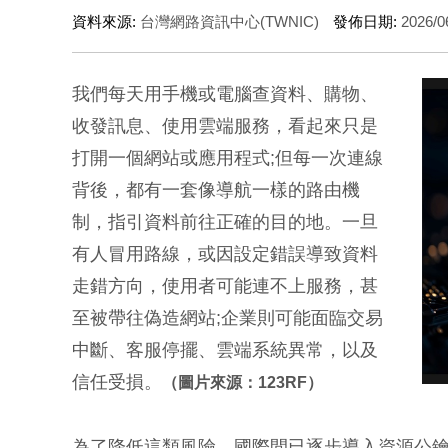
資料來源:
台灣網路資訊中心(TWNIC)
發佈日期:
2026/0
我們每天用手機或電腦查資料、購物、
收發訊息、使用雲端服務，看起來只是
打開一個網站或應用程式;但每一次連線
背後，都有一套像導航一樣的路由機
制，指引資料前往正確的目的地。一旦
有人冒用路線，或因設定錯誤導致資料
走錯方向，使用者可能連不上服務，甚
至被帶往偽造網站;企業則可能面臨交易
中斷、客服停擺、雲端系統異常，以及
信任受損。
（圖片來源：123RF）
為了降低這類風險，國際間已逐步導入資源公鑰