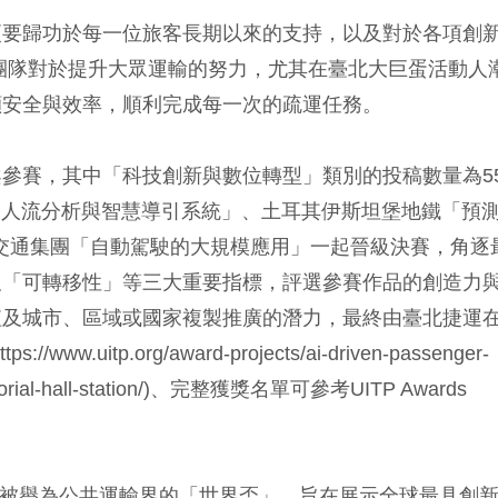
更要歸功於每一位旅客長期以來的支持，以及對於各項創
團隊對於提升大眾運輸的努力，尤其在臺北大巨蛋活動人
顧安全與效率，順利完成每一次的疏運任務。
36件專案參賽，其中「科技創新與數位轉型」類別的投稿數量為5
I人流分析與智慧導引系統」、土耳其伊斯坦堡地鐵「預
共交通集團「自動駕駛的大規模應用」一起晉級決賽，角逐
及「可轉移性」等三大重要指標，評選參賽作品的創造力
值及城市、區域或國家複製推廣的潛力，最終由臺北捷運
tp.org/award-projects/ai-driven-passenger-
memorial-hall-station/)、完整獲獎名單可參考UITP Awards
獎項，被譽為公共運輸界的「世界盃」，旨在展示全球最具創