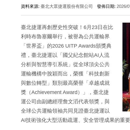
資料來源:
臺北大眾捷運股份有限公司
發佈日期:
2026/0
臺北捷運再創歷史性突破！6月23日在比
利時布魯塞爾舉行，被譽為公共運輸界
「世界盃」的2026 UITP Awards頒獎典
禮，臺北捷運以「國父紀念館站AI人流
分析與智慧導引系統」從全球頂尖公共
運輸機構中脫穎而出，榮獲「科技創新
與數位轉型」類別最高榮譽「卓越成就
獎（Achievement Award）」，臺北捷
運公司由副總經理詹文滔代表領獎，與
全球公共運輸領袖共同見證臺北捷運以
AI技術強化大型活動疏運、安全管理成果的重