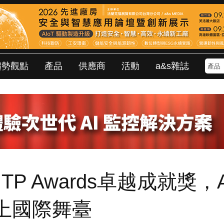
趨勢觀點
產品
供應商
活動
a&s雜誌
TP Awards卓越成就獎，A
上國際舞臺