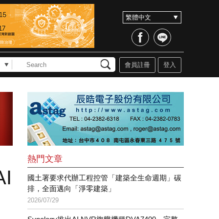
會員註冊
登入
熱門文章
I
國土署要求代辦工程控管「建築全生命週期」碳
排，全面邁向「淨零建築」
2026/07/29