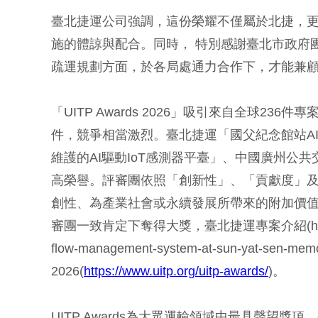
臺北捷運公司強調，這份榮耀不僅屬於北捷，
施的體諒與配合。同時， 特別感謝臺北市政府
疏運規劃方面，於各局處通力合作下，才能兼
「UITP Awards 2026」吸引來自全球2
件，競爭相當激烈。臺北捷運「國父紀念館站A
維護的AI驅動IoT感測器平臺」、中國廣州公
高榮譽。評審團依照「創新性」、「貢獻度」
創性、為產業社會或永續發展所帶來的附加價
審團一致肯定下奪得大獎，臺北捷運專案介紹(https://www.ui
flow-management-system-at-sun-yat-sen-
2026(
https://www.uitp.org/uitp-awards/
)。
UITP Awards為大眾運輸領域中最具聲望