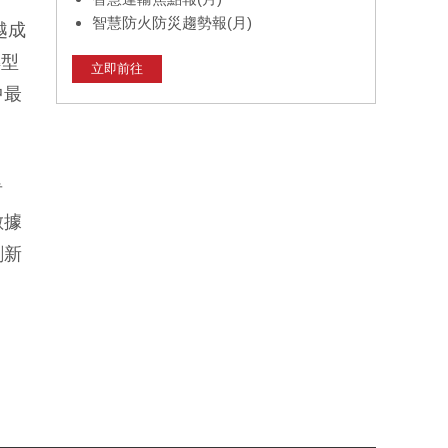
智慧防火防災趨勢報(月)
越成
轉型
立即前往
中最
肯
數據
創新