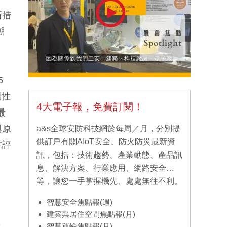
新措
潮
5
測性
4大電子報，免費訂閱！
最
與原
a&s全球安防科技網於每周／月，分別提
供訂戶有關AIoT安全、防火防災最新資
在評
訊，包括：技術趨勢、產業動態、產品訊
息、解決方案、行業應用、網路安全…
等，讓您一手掌握機先、處處無往不利。
智慧安全焦點報(週)
建築與居住空間焦點報(月)
新
智慧運輸焦點報(月)