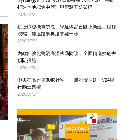
Synology推出AI NVR旗艦機種DVA7400，完整
打造本地端集中管理與智慧安防架構
2026/07/29
桃捷棕線機電統包、綠延線富台國小新建工程雙
決標，捷運路網再邁關鍵一步
2026/07/30
內政部強化警消高溫執勤防護，全面精進熱危害
預防措施
2026/07/30
中央在高雄第30處社宅，「勝利安居D」7/24舉
行動土典禮
2026/07/24