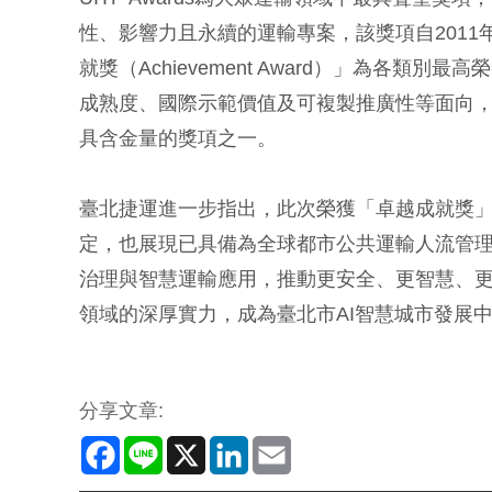
性、影響力且永續的運輸專案，該獎項自201
就獎（Achievement Award）」為各
成熟度、國際示範價值及可複製推廣性等面向
具含金量的獎項之一。
臺北捷運進一步指出，此次榮獲「卓越成就獎」
定，也展現已具備為全球都市公共運輸人流管
治理與智慧運輸應用，推動更安全、更智慧、
領域的深厚實力，成為臺北市AI智慧城市發展
分享文章:
Facebook
Line
X
LinkedIn
Email