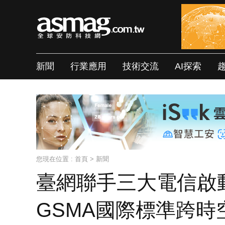
新聞
行業應用
技術交流
AI探索
您現在位置 :
首頁
>
新聞
臺網聯手三大電信啟動「
GSMA國際標準跨時