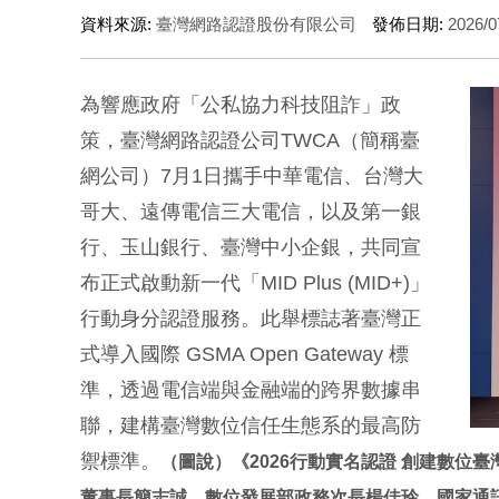
資料來源:
臺灣網路認證股份有限公司
發佈日期:
2026/0
為響應政府「公私協力科技阻詐」政
策，臺灣網路認證公司TWCA（簡稱臺
網公司）7月1日攜手中華電信、台灣大
哥大、遠傳電信三大電信，以及第一銀
行、玉山銀行、臺灣中小企銀，共同宣
布正式啟動新一代「MID Plus (MID+)」
行動身分認證服務。此舉標誌著臺灣正
式導入國際 GSMA Open Gateway 標
準，透過電信端與金融端的跨界數據串
聯，建構臺灣數位信任生態系的最高防
禦標準。
（圖說）《2026行動實名認證 創建數位
董事長簡志誠、數位發展部政務次長楊佳玲、國家通