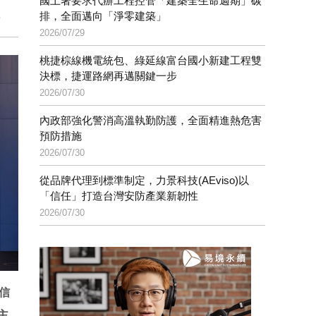
國土署要求代辦工程控管「建築全生命週期」碳
準
排，全面邁向「淨零建築」
2026/07/29
桃捷棕線機電統包、綠延線富台國小新建工程雙
決標，捷運路網再邁關鍵一步
2026/07/30
內政部強化警消高溫執勤防護，全面精進熱危害
預防措施
2026/07/30
從品牌代理到標準制定，力景科技(AEviso)以
「信任」打造台灣安防產業新韌性
2026/07/30
信
主