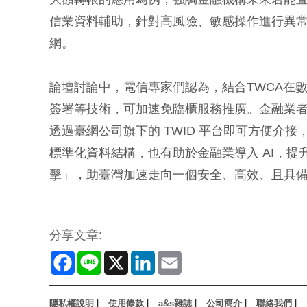
信業資料輔助，針對高風險、敏感操作進行異
網。
論壇討論中，電信專家們認為，結合TWCA在
簽署等技術，可加速免臨櫃服務推廣。金融業者也肯定，MI
透過臺網公司旗下的 TWID 平台即可方便介
標準化資料結構，也有助於金融業導入 AI，
擊」，助臺灣加速走向一個安全、高效、且具
分享文章:
Facebook
Line
X
LinkedIn
Email
隱私權說明
|
使用條款
|
a&s雜誌
|
公司簡介
|
聯絡我們
|