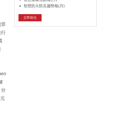
智慧防火防災趨勢報(月)
立即前往
犯罪
銀行
成
接
en
鍵
、分
多元