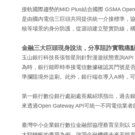
接軌國際趨勢的MID Plus結合國際 GSMA Op
是由國內電信三巨頭共同提供統一介接標準，
核等場景的身分防護，從源頭建立堅實防線，
金融三大巨頭現身說法，分享阻詐實戰痛
玉山銀行科技長張智星則針對漫遊狀態查詢AP
為時，銀行能即時串接電信數據確認其門號是
準攔阻境外盜刷。此外，銀行端在導入AI時，
第一銀行數位銀行處副處長戴紹琪指出，過去銀行
來透過Open Gateway API可統一不同電
臺灣中小企業銀行數位金融部協理蔡育呈則以 SIM
大額轉帳的應用為例，強調金融機構未來若能直