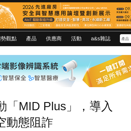
趨勢觀點
產品
供應商
活動
a&s雜誌
MID Plus」，導入
空動態阻詐