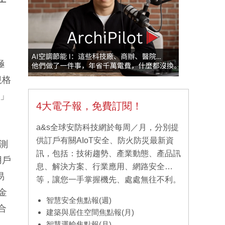
極
規格
間」
4大電子報，免費訂閱！
a&s全球安防科技網於每周／月，分別提
供訂戶有關AIoT安全、防火防災最新資
偵測
訊，包括：技術趨勢、產業動態、產品訊
用戶
息、解決方案、行業應用、網路安全…
易
等，讓您一手掌握機先、處處無往不利。
升金
智慧安全焦點報(週)
合
建築與居住空間焦點報(月)
智慧運輸焦點報(月)