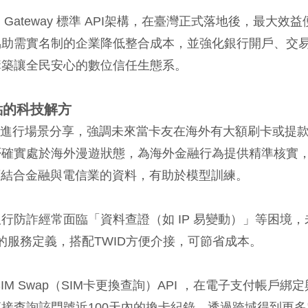
en Gateway 標準 API架構，在臺灣正式落地後，最大效益
協助需實名制的企業降低整合成本，並強化銀行開戶、交
構築讓全民安心的數位信任生態系。
點的科技解方
I 進行場景分享，強調未來當卡友在海外有大額刷卡或提
否確實處於海外漫遊狀態，為海外金融行為提供精準核實
可結合金融與電信業的資料，有助於模型訓練。
防詐經常面臨「資料查證（如 IP 易變動）」等困境，
信業者的服務定義，搭配TWID方便介接，可節省成本。
 Swap（SIM卡更換查詢）API ，在電子支付帳戶綁定
接查詢該門號近100天內的換卡紀錄，透過跨域得到更多