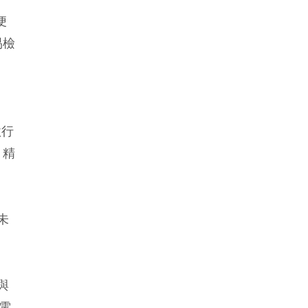
便
易檢
款行
，精
未
與
電