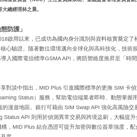
哥大總經理林之晨。
動態防護」
）自2018啟用以來，已成功為國內身分識別與資料核實奠定了
等核心驗證。隨著數位環境邁向全球化與高科技化，技術
務導入國際電信標準GSMA API，將防禦維度推昇至「時
中指出，MID Plus 引進國際標準的更換 SIM 卡
Roaming Status）服務，幫助電信端業者即時、動態掌握
漫遊地區。銀行可藉由 SIM Swap API 強化高風險交
ng Status API 則用於偵測異常交易與跨境盜刷，大幅提
構，MID Plus 結合憑證可提升加密與數位簽章強度，配
普及度。