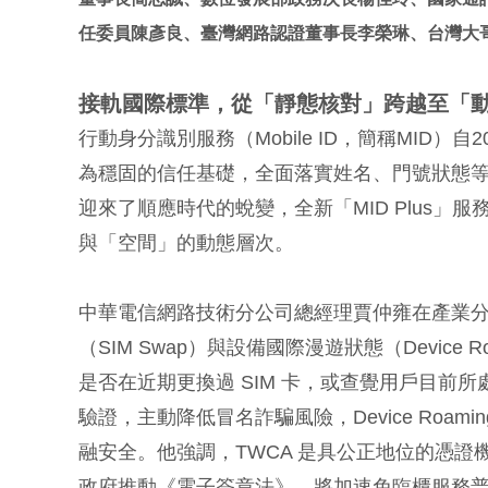
任委員陳彥良、臺灣網路認證董事長李榮琳、台灣大
接軌國際標準，從「靜態核對」跨越至「
行動身分識別服務（Mobile ID，簡稱MID
為穩固的信任基礎，全面落實姓名、門號狀態
迎來了順應時代的蛻變，全新「MID Plus」服
與「空間」的動態層次。
中華電信網路技術分公司總經理賈仲雍在產業分享對談
（SIM Swap）與設備國際漫遊狀態（Device 
是否在近期更換過 SIM 卡，或查覺用戶目前所處的
驗證，主動降低冒名詐騙風險，Device Roami
融安全。他強調，TWCA 是具公正地位的憑證機
政府推動《電子簽章法》，將加速免臨櫃服務