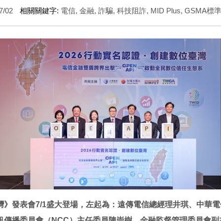
7/02
相關關鍵字:
電信
,
金融
,
詐騙
,
科技阻詐
,
MID Plus
,
GSMA標
臺灣》發表會7/1盛大登場，左起為：遠傳電信總經理井琪、中華電
訊傳播委員會（NCC）主任委員陳崇樹、金融監督管理委員會副