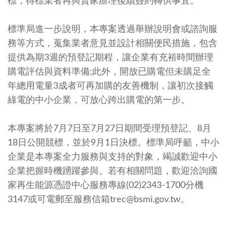
標，得標業者再與賣家辦理後續簽約轉供事宜。
標準局進一步說明，本專案透過舉辦說明會或諮詢服
務等方式，蒐集業者意見並設計相關便民措施，包含
提供為期3週的預登記期程，讓企業有充裕時間辦理
購電評估與資料準備;此外，開放已購電但未購足全
年總用電量3成者可再加購的友善機制，讓初次接觸
綠電的中小企業，可放心跨出購電的第一步。
本專案將於7月7日至7月27日期間受理預登記、8月
18日公開競標，並於9月1日決標。標準局呼籲，中小
企業是本專案全力服務與支持的對象，竭誠歡迎中小
企業把握時機踴躍參與。若有相關問題，歡迎洽詢國
家再生能源憑證中心服務專線(02)2343-1700分機
3147或可電郵至服務信箱trec@bsmi.gov.tw。