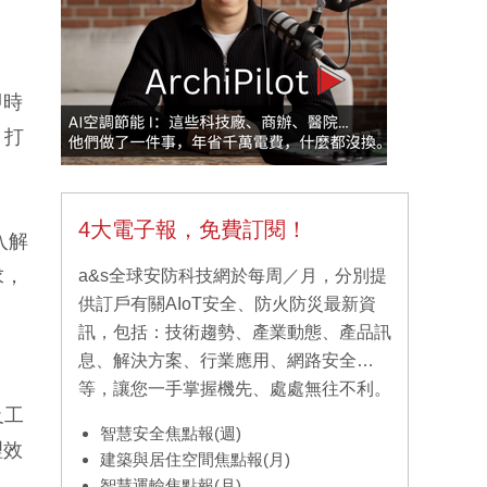
即時
，打
4大電子報，免費訂閱！
入解
求，
a&s全球安防科技網於每周／月，分別提
供訂戶有關AIoT安全、防火防災最新資
訊，包括：技術趨勢、產業動態、產品訊
息、解決方案、行業應用、網路安全…
等，讓您一手掌握機先、處處無往不利。
及工
智慧安全焦點報(週)
理效
建築與居住空間焦點報(月)
智慧運輸焦點報(月)