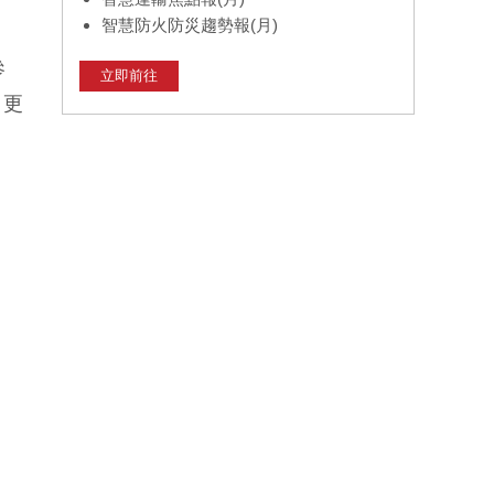
智慧防火防災趨勢報(月)
參
立即前往
、更