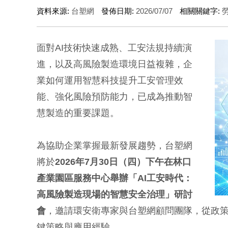
資料來源:
台塑網
發佈日期:
2026/07/07
相關關鍵字:
面對AI技術快速成熟、工安法規持續演
進，以及高風險製造環境日益複雜，企
業如何運用智慧科技提升工安管理效
能、強化風險預防能力，已成為推動智
慧製造的重要課題。
為協助企業掌握最新發展趨勢，台塑網
將於
2026年7月30日（四）下午在林口
產業園區服務中心舉辦「AI工安時代：
高風險製造現場的智慧安全治理」研討
會
，邀請環安衛專家與台塑網顧問團隊，從政策
鍵策略與應用經驗。