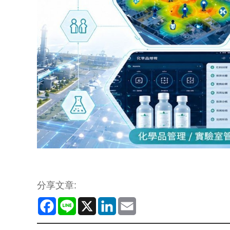
分享文章:
Facebook
Line
X
LinkedIn
Email