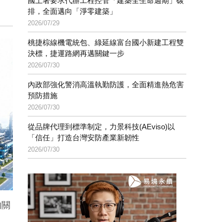
國土署要求代辦工程控管「建築全生命週期」碳
排，全面邁向「淨零建築」
2026/07/29
桃捷棕線機電統包、綠延線富台國小新建工程雙
決標，捷運路網再邁關鍵一步
2026/07/30
內政部強化警消高溫執勤防護，全面精進熱危害
預防措施
2026/07/30
從品牌代理到標準制定，力景科技(AEviso)以
「信任」打造台灣安防產業新韌性
2026/07/30
的關