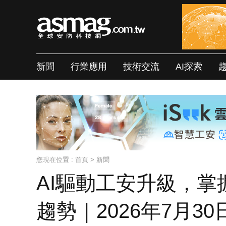
新聞
行業應用
技術交流
AI探索
您現在位置 :
首頁
>
新聞
AI驅動工安升級，
趨勢｜2026年7月3