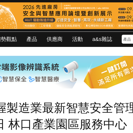
趨勢觀點
產品
供應商
活動
a&s雜誌
掌握製造業最新智慧安全管
0日 林口產業園區服務中心