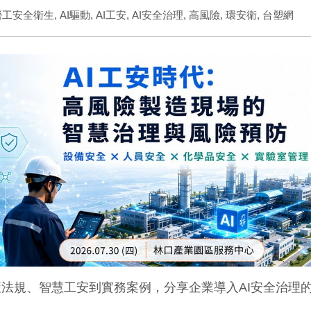
勞工安全衛生
,
AI驅動
,
AI工安
,
AI安全治理
,
高風險
,
環安衛
,
台塑網
法規、智慧工安到實務案例，分享企業導入AI安全治理