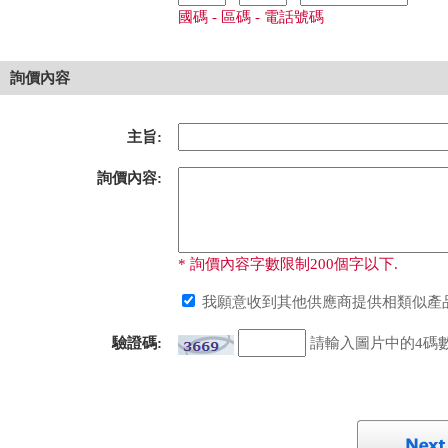
國碼 - 區碼 - 電話號碼
詢價內容
主旨:
詢價內容:
* 詢價內容字數限制200個字以下.
我願意收到其他供應商提供相類似產品
驗證碼:
請輸入圖片中的4碼數