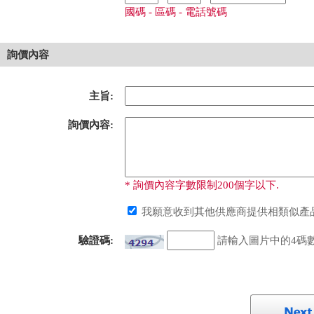
國碼 - 區碼 - 電話號碼
詢價內容
主旨:
詢價內容:
* 詢價內容字數限制200個字以下.
我願意收到其他供應商提供相類似產品
驗證碼:
請輸入圖片中的4碼數