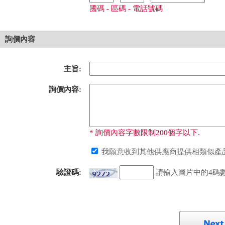
國碼 - 區碼 - 電話號碼
詢價內容
主旨:
詢價內容:
* 詢價內容字數限制200個字以下.
我願意收到其他供應商提供相類似產品
驗證碼:
請輸入圖片中的4碼數