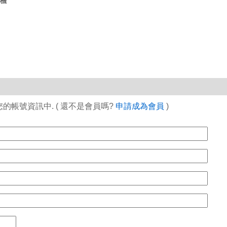
講機
帳號資訊中. ( 還不是會員嗎?
申請成為會員
)