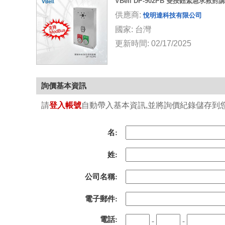
VBell DP-902PB 雙按鈕緊急求救對
供應商:
悅明達科技有限公司
國家: 台灣
更新時間: 02/17/2025
詢價基本資訊
請
登入帳號
自動帶入基本資訊,並將詢價紀錄儲存到您的
名:
姓:
公司名稱:
電子郵件:
電話:
-
-