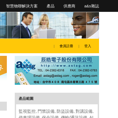
智慧物聯解決方案
產品
供應商
a&s雜誌
會員註冊
登入
產品範圍
監視監控, 門禁設備, 防盜設備, 對講設備,
停車場設備, 保全設備, 傳輸/通訊設備, AI