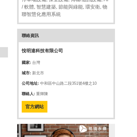
/ 軟體, 智慧建築, 節能與綠能, 環安衛, 物
聯智慧化應用系統
聯絡資訊
悅明達科技有限公司
國家:
台灣
城市:
新北市
公司地址:
中和區中山路二段351號4樓之10
聯絡人:
重輝陳
官方網站