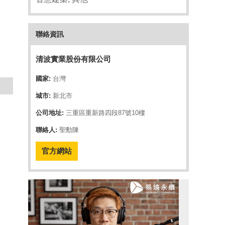
聯絡資訊
清波實業股份有限公司
國家:
台灣
城市:
新北市
公司地址:
三重區重新路四段87號10樓
聯絡人:
聖勳陳
官方網站