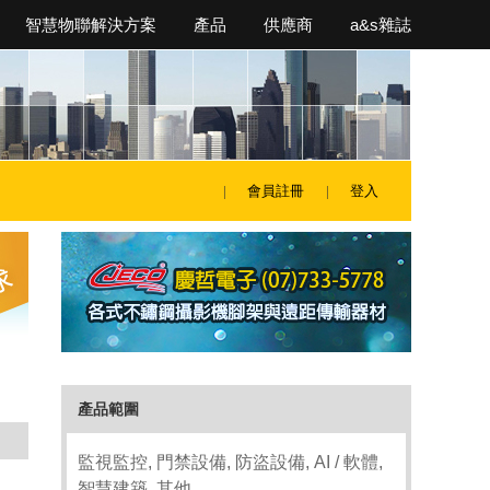
智慧物聯解決方案
產品
供應商
a&s雜誌
會員註冊
登入
產品範圍
監視監控, 門禁設備, 防盜設備, AI / 軟體,
智慧建築, 其他