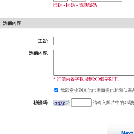
國碼 - 區碼 - 電話號碼
詢價內容
主旨:
詢價內容:
* 詢價內容字數限制200個字以下.
我願意收到其他供應商提供相類似產品
驗證碼:
請輸入圖片中的4碼數