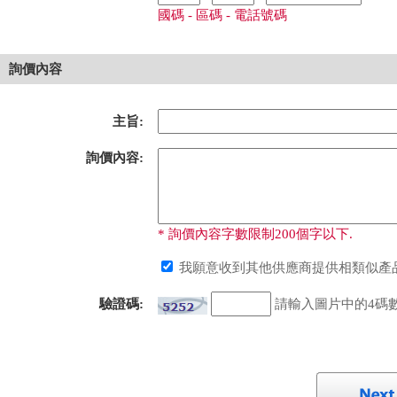
國碼 - 區碼 - 電話號碼
詢價內容
主旨:
詢價內容:
* 詢價內容字數限制200個字以下.
我願意收到其他供應商提供相類似產品
驗證碼:
請輸入圖片中的4碼數