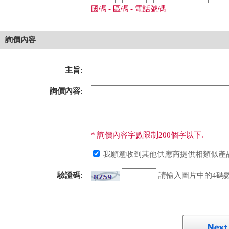
國碼 - 區碼 - 電話號碼
詢價內容
主旨:
詢價內容:
* 詢價內容字數限制200個字以下.
我願意收到其他供應商提供相類似產品
驗證碼:
請輸入圖片中的4碼數