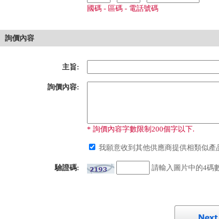
國碼 - 區碼 - 電話號碼
詢價內容
主旨:
詢價內容:
* 詢價內容字數限制200個字以下.
我願意收到其他供應商提供相類似產品
驗證碼:
請輸入圖片中的4碼數