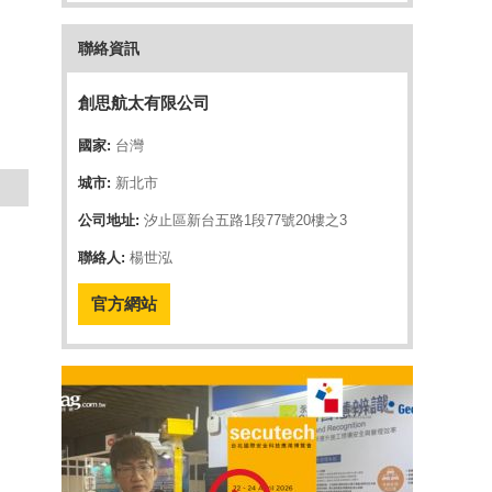
聯絡資訊
創思航太有限公司
國家:
台灣
城市:
新北市
公司地址:
汐止區新台五路1段77號20樓之3
聯絡人:
楊世泓
官方網站