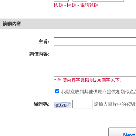
國碼 - 區碼 - 電話號碼
詢價內容
主旨:
詢價內容:
* 詢價內容字數限制200個字以下.
我願意收到其他供應商提供相類似產品
驗證碼:
請輸入圖片中的4碼數