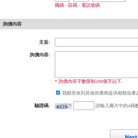
國碼 - 區碼 - 電話號碼
詢價內容
主旨:
詢價內容:
* 詢價內容字數限制200個字以下.
我願意收到其他供應商提供相類似產品
驗證碼:
請輸入圖片中的4碼數