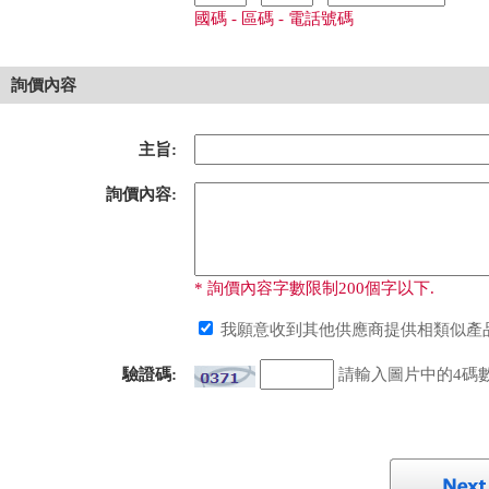
國碼 - 區碼 - 電話號碼
詢價內容
主旨:
詢價內容:
* 詢價內容字數限制200個字以下.
我願意收到其他供應商提供相類似產品
驗證碼:
請輸入圖片中的4碼數