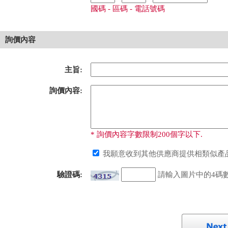
國碼 - 區碼 - 電話號碼
詢價內容
主旨:
詢價內容:
* 詢價內容字數限制200個字以下.
我願意收到其他供應商提供相類似產品
驗證碼:
請輸入圖片中的4碼數