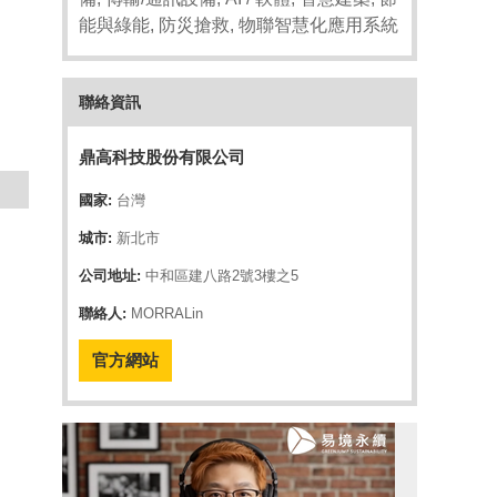
能與綠能, 防災搶救, 物聯智慧化應用系統
聯絡資訊
鼎高科技股份有限公司
國家:
台灣
城市:
新北市
公司地址:
中和區建八路2號3樓之5
聯絡人:
MORRALin
官方網站