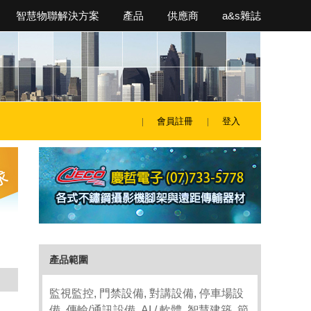
智慧物聯解決方案
產品
供應商
a&s雜誌
會員註冊
登入
產品範圍
監視監控, 門禁設備, 對講設備, 停車場設
備, 傳輸/通訊設備, AI / 軟體, 智慧建築, 節