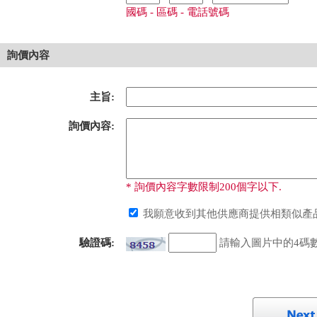
國碼 - 區碼 - 電話號碼
詢價內容
主旨:
詢價內容:
* 詢價內容字數限制200個字以下.
我願意收到其他供應商提供相類似產品
驗證碼:
請輸入圖片中的4碼數