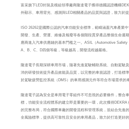
富采旗下LED封裝及模組領導廠商隆達電子獲得德國認證機構DEKRA
外顯示、車用背光、感測與LED相關產品的品質與認證，致力於
ISO 26262是國際公認的汽車功能安全標準，範疇涵蓋汽車
開發、生產、營運、維修及報廢等各個階段貫穿產品整個生命週
應商進入汽車供應鏈的基本門檻之一。ASIL（Automotive Safety 
A、B、C、D四個等級，等級越高，開發流程越嚴格。
隆達電子長期深耕車用市場，隨著先進駕駛輔助系統、自動駕駛及
沛的研發技術提升產品效能及品質，以完整的車規認證，打造標
於駕駛疲勞監控系統（DMS）的車用感測元件等符合市場需求的
隆達電子認為安全是車用電子零組件不可忽視的必要條件，整合
標，功能安全流程體系的建立即是重要的一環，此次獲得DEKRA 德凱
的完整布局，符合國際車廠的開發流程和管理系統，並結合先進
全風險標準，提供高可靠性且安全的車用產品，致力於打造更好