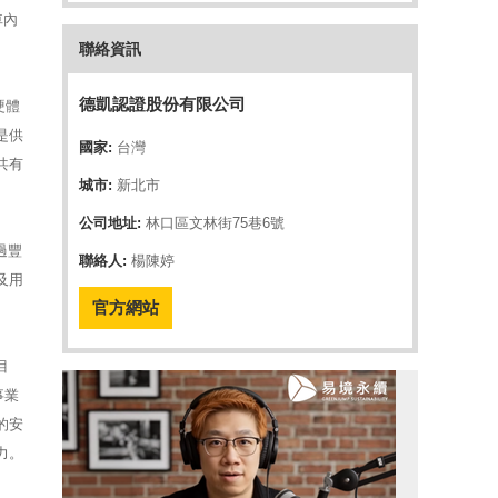
車內
聯絡資訊
德凱認證股份有限公司
硬體
是供
國家:
台灣
，共有
城市:
新北市
公司地址:
林口區文林街75巷6號
過豐
聯絡人:
楊陳婷
及用
官方網站
目
事業
的安
力。