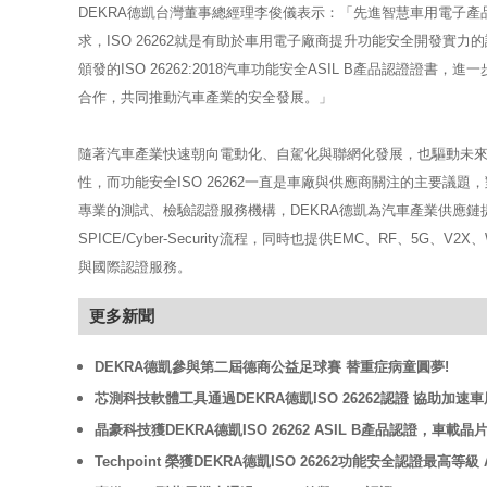
DEKRA德凱台灣董事總經理李俊儀表示：「先進智慧車用電子
求，ISO 26262就是有助於車用電子廠商提升功能安全開發實
頒發的ISO 26262:2018汽車功能安全ASIL B產品認證
合作，共同推動汽車產業的安全發展。」
隨著汽車產業快速朝向電動化、自駕化與聯網化發展，也驅動未
性，而功能安全ISO 26262一直是車廠與供應商關注的主要議題
專業的測試、檢驗認證服務機構，DEKRA德凱為汽車產業供應鏈提供一站式的
SPICE/Cyber-Security流程，同時也提供EMC、RF、5
與國際認證服務。
更多新聞
DEKRA德凱參與第二屆德商公益足球賽 替重症病童圓夢!
芯測科技軟體工具通過DEKRA德凱ISO 26262認證 協助加
晶豪科技獲DEKRA德凱ISO 26262 ASIL B產品認證，車載
Techpoint 榮獲DEKRA德凱ISO 26262功能安全認證最高