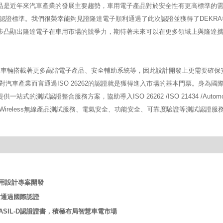
產品是近年來汽車產業的發展主要趨勢，車用電子產品對於安全性有更高標準的
力的認證標準。我們很榮幸能夠見證隆達電子順利通過了此次認證並獲得了DEKR
證書，進一步凸顯出隆達電子在車用市場的競爭力，期待著未來可以在更多領域上與隆達
來車輛搭載著更多高階電子產品、安全輔助系統等，因此設計開發上更需要確保
，對汽車產業而言通過ISO 26262的認證就是獲得進入市場的基本門票。身為國
測試認證整合服務方案，協助導入ISO 26262 /ISO 21434 /Automot
G、V2X、Wireless無線產品測試服務、電氣安全、功能安全、可靠度驗證等測試認證服
速車用設計專案開發
晶片通過國際認證
等級 ASIL-D認證證書，積極布局智慧車電市場