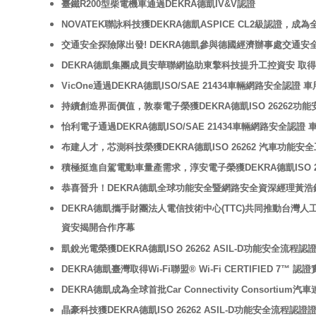
臺鐵R200型柴電機車通過DEKRA德凱IV&V認證
NOVATEK聯詠科技獲DEKRA德凱ASPICE CL2級認證，
交通安全探險隊出發! DEKRA德凱參與德國經濟辦事處交通安
DEKRA德凱集團成員安華聯網協助東擎科技提升工控資安 取得 IEC 
VicOne通過DEKRA德凱ISO/SAE 21434車輛網路安全認
持續創造界面價值，敦泰電子榮獲DEKRA德凱ISO 26262功能安
怡利電子通過DEKRA德凱ISO/SAE 21434車輛網路安全認
布建人才，芯測科技榮獲DEKRA德凱ISO 26262 汽車功能安
積極挺進自駕電動車量產需求，淳安電子榮獲DEKRA德凱ISO 26
恭喜晉升！DEKRA德凱全球功能安全暨網路安全資深經理黃浩鈿
DEKRA德凱攜手財團法人電信技術中心(TTC)共同推動台灣
資安揭開合作序幕
凱銳光電榮獲DEKRA德凱ISO 26262 ASIL-D功能安全
DEKRA德凱臺灣取得Wi-Fi聯盟® Wi-Fi CERTIFIED 
DEKRA德凱成為全球首批Car Connectivity Consor
晶豪科技獲DEKRA德凱ISO 26262 ASIL-D功能安全流