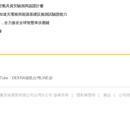
航空載具資安驗測與認證計畫
認證，加速充電樁與能源基礎設施測試驗證能力
流程認證，全力搶攻全球智慧車供應鏈
書
Tube
DEKRA德凱台灣LINE@
商法蘭克福展覽有限公司台灣分公司 版權所有
隱私權聲明
雜誌
公司簡