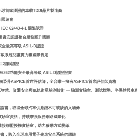
成為全球首家獲證的車載TDDI晶片製造商
全園遊會
62443-4-1 國際認證
證 車用資安認證整合服務躍升國際
全最高等級 ASIL-D認證
證 車載系統防護實力獲國際肯定
全工程師認證
262功能安全最高等級 ASIL-D認證證書
榮升ASPICE首席評估師，全台唯一擁有ASPICE首席評估師資格
人工智慧、資通安全與低軌衛星驗測技術 — 驗測實驗室、測試標準、半導體與車
流程認證證書，取得全球汽車供應鏈不可或缺的入場券
7™ 認證實驗室資格，持續增強服務網路國際化
tium汽車連接聯盟授權實驗室，助力移動方式變革
程認證證書，跨入全球車用電子先進安全系統供應鏈