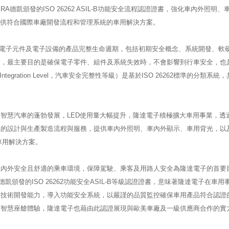
德凱頒發的ISO 26262 ASIL-B功能安全流程認證證書，強化車內外照明、
提供符合國際車廠開發流程和管理系統的車用解決方案。
產業中電子元件及電子設備的產品完整生命週期，包括初期安全概念、系統開發、軟
期，最主要目的是確保電子零件、組件及系統失效時，不會影響到行車安全，也
Integration Level，汽車安全完整性等級）是基於ISO 26262標準的分類系統
智慧汽車的蓬勃發展，LED使用量大幅提升，隆達電子積極擴大車用事業，透
準的設計與生產製造流程與服務，提供車內外照明、車內外顯示、車用背光，以
車用解決方案。
車內外安全且舒適的乘車環境，保障駕駛、乘客及用路人安全為隆達電子的首要
頒發的ISO 26262功能安全ASIL-B等級認證證書，意味著隆達電子在車用
的技術開發能力，導入功能安全系統，以嚴謹的品質監控確保車用產品符合認證
的智慧座艙體驗，隆達電子也藉由此認證展現與歐美車廠及一級供應商合作的實