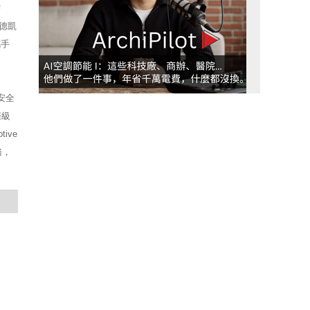
需
A德凱
攜手
安全
際級
ive
務，