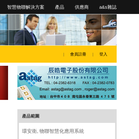
智慧物聯解決方案
產品
供應商
a&s雜誌
會員註冊
登入
產品範圍
環安衛, 物聯智慧化應用系統