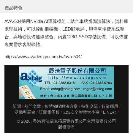
產品特色
AVA-504採用NVidia AI運算模組，結合車牌辨識演算法，資料庫
處理技術，可以控制柵欄機，LED顯示屏，與停車場費系統整
合、與地磅設備連線整合。內置128G SSD存儲設備。可以依據
專案需求客製軟體。
https://www.avadesign.com.tw/ava-504/
新聞
熱門文章
智慧物聯解決方案
技術交流
行業應用
活動與展會
訂閱電子報
a&s安全智慧大小事
LINE@
© 2026. 香港商法蘭克福展覽有限公司台灣傳媒分公司
版權所有