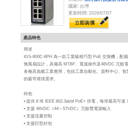
國家: 台灣
更新時間: 2026/07/07
產品特色
簡述
IGS-800C-8PH 為一款工業級精巧型 PoE 交換機，配備 
無風扇設計，具備高 MTBF、寬溫操作及48VDC 
各種高負載工業應用，包括工業自動化、資料中心、智
的嚴苛環境需求。
特色
▪ 提供 8 埠 IEEE 802.3at/af PoE+ 供電，每埠最高
▪ 支援 48VDC（44～57VDC）冗餘雙電源輸入
▪ 支援流量控制
▪ 支援巨型封包