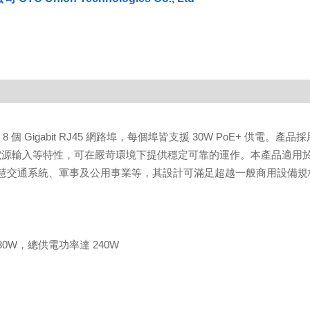
8 個 Gigabit RJ45 網路埠，每個埠皆支援 30W PoE+ 供電。產品採
冗餘電源輸入等特性，可在嚴苛環境下提供穩定可靠的運作。本產品適用
慧交通系統、軍事及公用事業等，其設計可滿足超越一般商用設備規
可達 30W，總供電功率達 240W