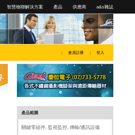
智慧物聯解決方案
產品
供應商
a&s雜誌
會員註冊
登入
產品範圍
關鍵零組件, 監視監控, 傳輸/通訊設備