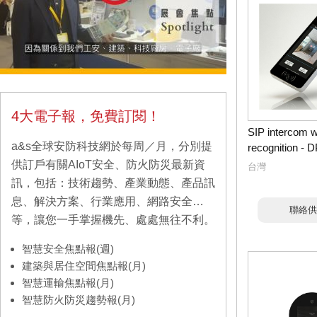
4大電子報，免費訂閱！
SIP intercom wi
a&s全球安防科技網於每周／月，分別提
recognition - 
供訂戶有關AIoT安全、防火防災最新資
台灣
訊，包括：技術趨勢、產業動態、產品訊
息、解決方案、行業應用、網路安全…
聯絡供
等，讓您一手掌握機先、處處無往不利。
智慧安全焦點報(週)
建築與居住空間焦點報(月)
智慧運輸焦點報(月)
智慧防火防災趨勢報(月)