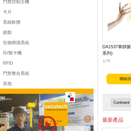
門禁控制主機
卡片
系統軟體
鎖類
生物辨識系統
DA1537掌靜
印/製卡機
系列)
台灣
RFID
門禁整合系統
聯絡供
其他
最新產品