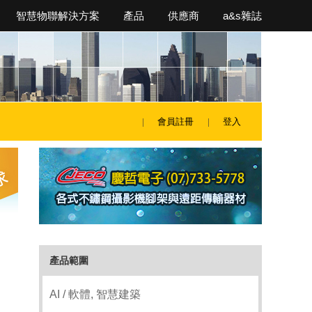
智慧物聯解決方案
產品
供應商
a&s雜誌
會員註冊
登入
產品範圍
AI / 軟體, 智慧建築