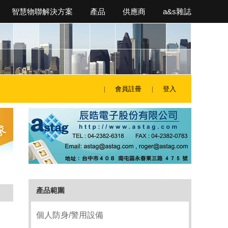
智慧物聯解決方案
產品
供應商
a&s雜誌
會員註冊
登入
產品範圍
個人防身/警用設備