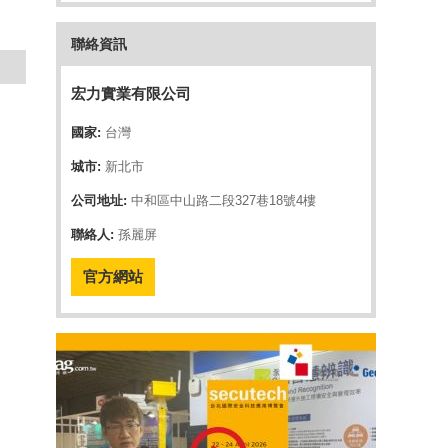
聯絡資訊
宏力實業有限公司
國家:
台灣
城市:
新北市
公司地址:
中和區中山路二段327巷18號4樓
聯絡人:
孫麗屏
官方網站