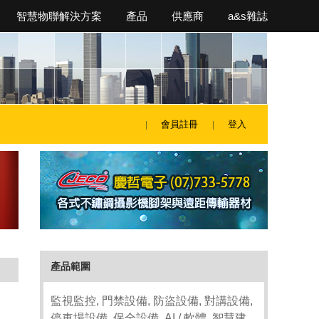
智慧物聯解決方案
產品
供應商
a&s雜誌
會員註冊
登入
產品範圍
監視監控, 門禁設備, 防盜設備, 對講設備,
停車場設備, 保全設備, AI / 軟體, 智慧建