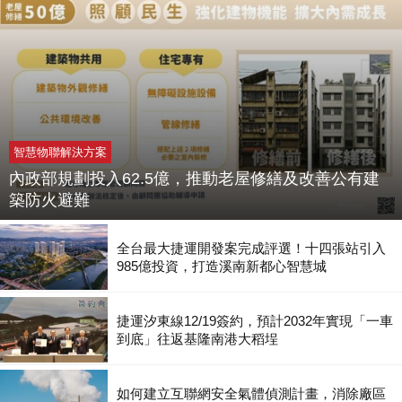
智慧物聯解決方案
內政部規劃投入62.5億，推動老屋修繕及改善公有建
築防火避難
全台最大捷運開發案完成評選！十四張站引入
985億投資，打造溪南新都心智慧城
捷運汐東線12/19簽約，預計2032年實現「一車
到底」往返基隆南港大稻埕
如何建立互聯網安全氣體偵測計畫，消除廠區