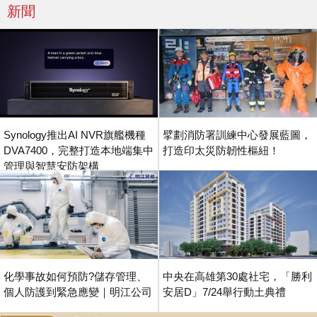
新聞
Synology推出AI NVR旗艦機種
擘劃消防署訓練中心發展藍圖，
DVA7400，完整打造本地端集中
打造印太災防韌性樞紐！
管理與智慧安防架構
化學事故如何預防?儲存管理、
中央在高雄第30處社宅，「勝利
個人防護到緊急應變｜明江公司
安居D」7/24舉行動土典禮