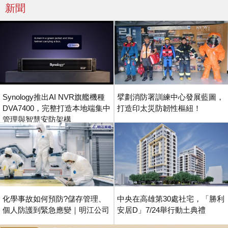
新聞
Synology推出AI NVR旗艦機種
擘劃消防署訓練中心發展藍圖，
DVA7400，完整打造本地端集中
打造印太災防韌性樞紐！
管理與智慧安防架構
化學事故如何預防?儲存管理、
中央在高雄第30處社宅，「勝利
個人防護到緊急應變｜明江公司
安居D」7/24舉行動土典禮