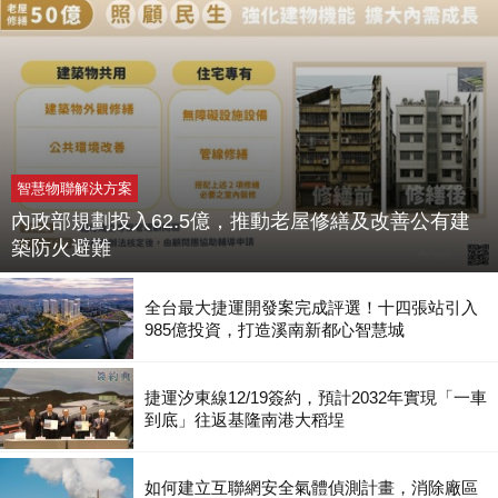
智慧物聯解決方案
內政部規劃投入62.5億，推動老屋修繕及改善公有建
築防火避難
全台最大捷運開發案完成評選！十四張站引入
985億投資，打造溪南新都心智慧城
捷運汐東線12/19簽約，預計2032年實現「一車
到底」往返基隆南港大稻埕
如何建立互聯網安全氣體偵測計畫，消除廠區