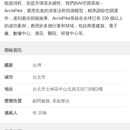
能源消耗，並提升環境永續性。我們的AI空調系統 -
ArchiPilot，運用先進的演算法和預測模型，精準調節空調運
作，達到最佳節能效果。ArchiPilot系統在全球已有 230 個以上
的成功案例，應用於多個行業和領域，包括商業建築、電子
廠、數據中心、酒店、醫院、研發中心等。
聯絡資訊
國家
台灣
城市
台北市
地址
台北市士林區中山北路五段718號2樓
營業性質
顧問服務; 系統整合
連絡人
何 宗翰