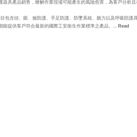
護器具產品銷售，瞭解作業現場可能產生的風險危害，為客戶分析且
。
務項目包含頭、眼、臉防護、手足防護、防墜系統、聽力以及呼吸防護
能提供客戶符合最新的國際工安衛生作業標準之產品。...
Read