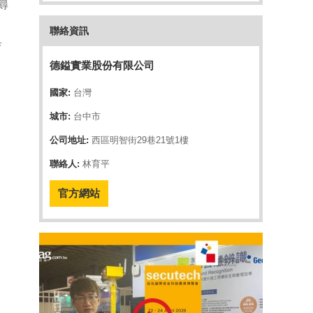
尋
聯絡資訊
具
德鎰實業股份有限公司
國家:
台灣
城市:
台中市
公司地址:
西區明智街29巷21號1樓
聯絡人:
林育平
官方網站