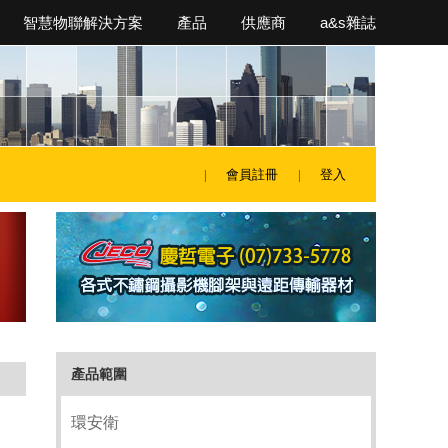
智慧物聯解決方案
產品
供應商
a&s雜誌
會員註冊
登入
產品範圍
環安衛