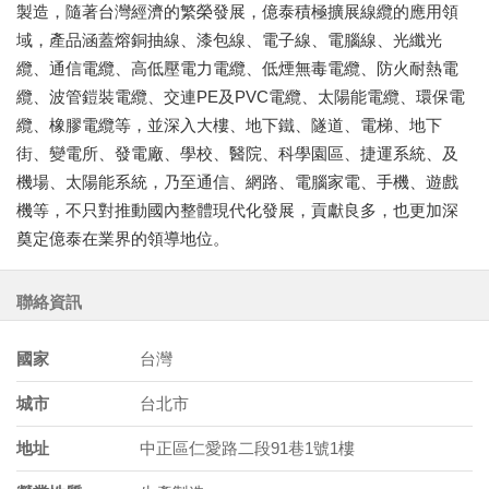
製造，隨著台灣經濟的繁榮發展，億泰積極擴展線纜的應用領
域，產品涵蓋熔銅抽線、漆包線、電子線、電腦線、光纖光
纜、通信電纜、高低壓電力電纜、低煙無毒電纜、防火耐熱電
纜、波管鎧裝電纜、交連PE及PVC電纜、太陽能電纜、環保電
纜、橡膠電纜等，並深入大樓、地下鐵、隧道、電梯、地下
街、變電所、發電廠、學校、醫院、科學園區、捷運系統、及
機場、太陽能系統，乃至通信、網路、電腦家電、手機、遊戲
機等，不只對推動國內整體現代化發展，貢獻良多，也更加深
奠定億泰在業界的領導地位。
聯絡資訊
國家
台灣
城市
台北市
地址
中正區仁愛路二段91巷1號1樓