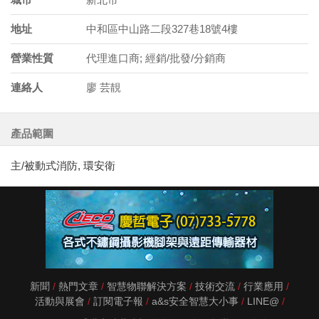
地址
中和區中山路二段327巷18號4樓
營業性質
代理進口商; 經銷/批發/分銷商
連絡人
廖 芸靚
產品範圍
主/被動式消防, 環安衛
新聞
熱門文章
智慧物聯解決方案
技術交流
行業應用
活動與展會
訂閱電子報
a&s安全智慧大小事
LINE@