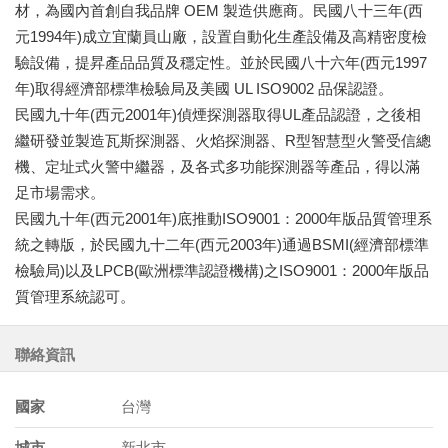
材，為國內首創自我品牌 OEM 製造供應商。民國八十三年(西
元1994年)成立宜蘭員山廠，設置自動化生產設備及高精密度檢
驗設備，提昇產品品質及穩定性。並於民國八十六年(西元1997
年)取得經濟部標準檢驗局及美國 UL ISO9002 品保認證。
民國九十年(西元2001年)偵煙探測器取得UL產品認證，之後相
繼研發並製造瓦斯探測器、火焰探測器、R型智慧型火警受信總
機、定址式火警中繼器，及各式多功能探測器等產品，得以滿
足市場需求。
民國九十年(西元2001年)底推動ISO9001：2000年版品質管理系
統之轉版，於民國九十二年(西元2003年)通過BSMI(經濟部標準
檢驗局)以及LPCB(歐洲標準認證機構)之ISO9001：2000年版品
質管理系統認可。
聯絡資訊
國家
台灣
城市
新北市