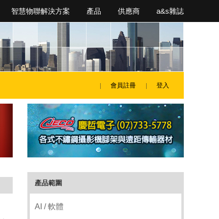
智慧物聯解決方案
產品
供應商
a&s雜誌
會員註冊
登入
產品範圍
AI / 軟體