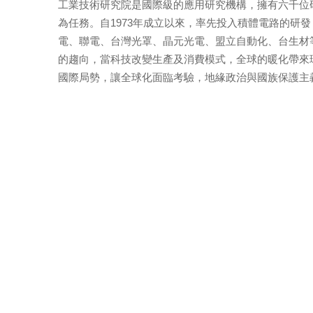
工業技術研究院是國際級的應用研究機構，擁有六千位
為任務。自1973年成立以來，率先投入積體電路的研
電、聯電、台灣光罩、晶元光電、盟立自動化、台生材
的趨向，當科技改變生產及消費模式，全球的暖化帶來
國際局勢，讓全球化面臨考驗，地緣政治與國族保護主義