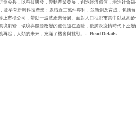
研發尖兵，以科技研發，帶動產業發展，創造經濟價值，增進社會福
發，並孕育新興科技產業；累積近三萬件專利，並新創及育成，包括台
等上市櫃公司，帶動一波波產業發展。面對人口往都市集中以及高齡
環境劇變，環境與能源改變的催促迫在眉睫，後肺炎疫情時代下丕變
再起，人類的未來，充滿了機會與挑戰。...
Read Details