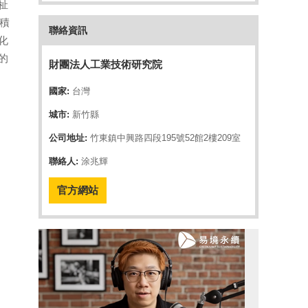
祉
積
聯絡資訊
化
的
財團法人工業技術研究院
國家:
台灣
城市:
新竹縣
公司地址:
竹東鎮中興路四段195號52館2樓209室
聯絡人:
涂兆輝
官方網站