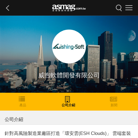
威煦軟體開發有限公司
產品
公司介紹
新聞
公司介紹
針對高風險製造業廠區打造「環安雲(ESH Clouds)」 雲端套裝