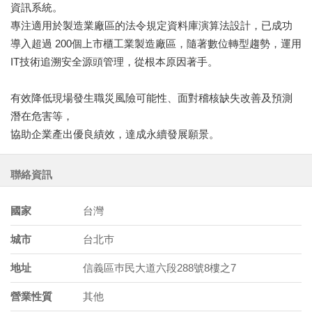
資訊系統。
專注適用於製造業廠區的法令規定資料庫演算法設計，已成功
導入超過 200個上市櫃工業製造廠區，隨著數位轉型趨勢，運用
IT技術追溯安全源頭管理，從根本原因著手。
有效降低現場發生職災風險可能性、面對稽核缺失改善及預測
潛在危害等，
協助企業產出優良績效，達成永續發展願景。
聯絡資訊
國家
台灣
城市
台北巿
地址
信義區巿民大道六段288號8樓之7
營業性質
其他