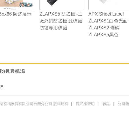
Box66 防盜展示
ZLAPXS5 防盜標 -工
APX Sheet Label
廠外銷防盜標 源標籤
ZLAPXS1白色光面
防盜專用標籤
ZLAPXS2 條碼
ZLAPXS5黑色
據分析,賣場防盜
NE
商法蘭克福展覽有限公司台灣分公司 版權所有
隱私權聲明
雜誌
公司簡