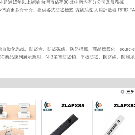
超過15年以上經驗 台灣市佔率80 北中南均有分公司及服務據
們的更多☆☆☆。提供各式防盜標籤 防竊系統 人員計數器 RFID TA
館自動化系統、防盜盒、防盜磁條、防盜標籤、商品標籤化、sourc-e
座、3C商品陳列展示應用、N-B筆電防盜鎖、平板防盜、防盜線、防竊系