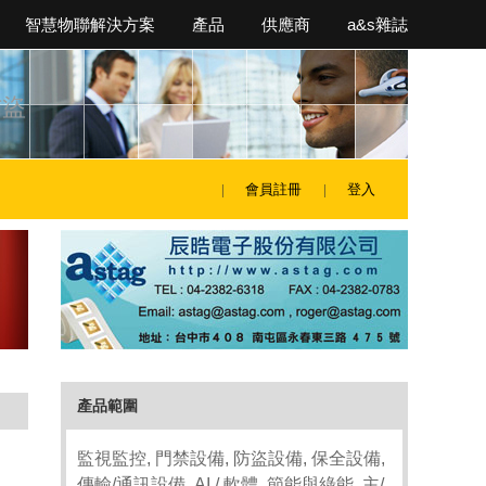
智慧物聯解決方案
產品
供應商
a&s雜誌
防盜
會員註冊
登入
產品範圍
監視監控, 門禁設備, 防盜設備, 保全設備,
傳輸/通訊設備, AI / 軟體, 節能與綠能, 主/