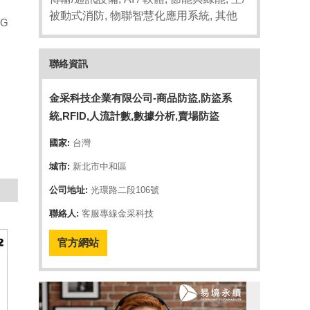
被動式消防, 物聯智慧化應用系統, 其他
G
聯絡資訊
金采科技企業有限公司-商品防盜,防盜系
統,RFID,人流計數,數據分析,賣場防盜
國家:
台灣
城市:
新北市中和區
公司地址:
光環路二段106號
聯絡人:
客服專線金采科技
官方網站