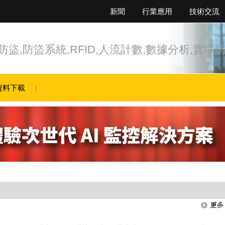
新聞
行業應用
技術交流
盜,防盜系統,RFID,人流計數,數據分析,賣場
資料下載