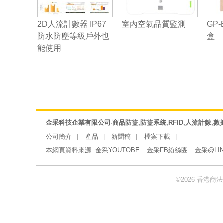
2D人流計數器 IP67
室內空氣品質監測
GP-
防水防塵等級戶外也
盒
能使用
金采科技企業有限公司-商品防盜,防盜系統,RFID,人流計數,數
公司簡介
產品
新聞稿
檔案下載
本網頁資料來源:
金采YOUTOBE
金采FB紛絲團
金采@LI
©2026 香港