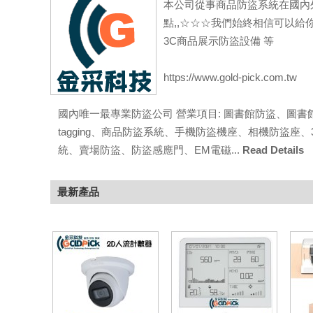
本公司從事商品防盜系統在國內外
點,,☆☆☆我們始終相信可以給你
3C商品展示防盜設備 等
https://www.gold-pick.com.tw
國內唯一最專業防盜公司 營業項目: 圖書館防盜、圖書
tagging、商品防盜系統、手機防盜機座、相機防盜
統、賣場防盜、防盜感應門、EM電磁...
Read Details
最新產品