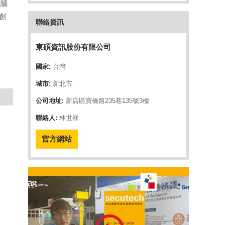
電腦
創
聯絡資訊
東碩資訊股份有限公司
國家:
台灣
城市:
新北市
公司地址:
新店區寶橋路235巷135號3樓
聯絡人:
林世祥
官方網站