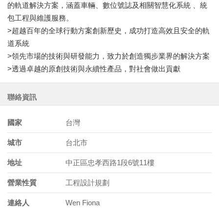
的軌道解決方案，涵蓋車輛、數位號誌及相關智慧化系統 、統
包工程與維護服務。
>超越百年的全球行動方案創新歷史，成功打造高效且安全的軌
道系統
>領先市場的技術與研發能力，致力於創造獨步業界的解決方案
>透過卓越的原創技術與永續性產品，對社會做出貢獻
聯絡資訊
國家
台灣
城市
台北市
地址
中正區忠孝西路1段6號11樓
營業性質
工程設計規劃
連絡人
Wen Fiona