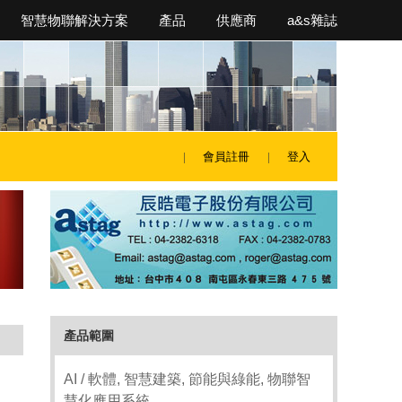
智慧物聯解決方案
產品
供應商
a&s雜誌
會員註冊
登入
產品範圍
AI / 軟體, 智慧建築, 節能與綠能, 物聯智
慧化應用系統