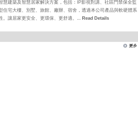
智慧建築及智慧居家解決方案，包括：IP影視對講、社區門禁保全監
型住宅大樓、別墅、旅館、廠辦、宿舍，透過本公司產品與軟硬體系
。讓居家更安全、更環保、更舒適。...
Read Details