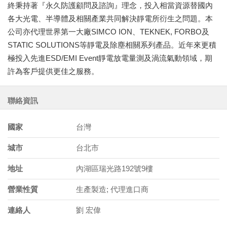
終秉持著『永久防護顧問及諮詢』理念，投入相當資源替國內
各大光電、半導體及相關產業共同解決靜電所衍生之問題。本
公司亦代理世界第一大廠SIMCO ION、TEKNEK, FORBO及
STATIC SOLUTIONS等靜電及除塵相關系列產品。近年來更積
極投入先進ESD/EMI Event靜電放電量測及渦流氣動領域，期
許為客戶提供更佳之服務。
聯絡資訊
國家
台灣
城市
台北市
地址
內湖區瑞光路192號9樓
營業性質
生產製造; 代理進口商
連絡人
劉 宏偉