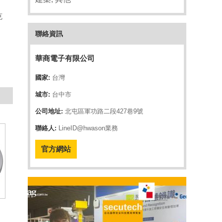
克
聯絡資訊
華商電子有限公司
國家:
台灣
城市:
台中市
公司地址:
北屯區軍功路二段427巷9號
聯絡人:
LineID@hwason業務
官方網站