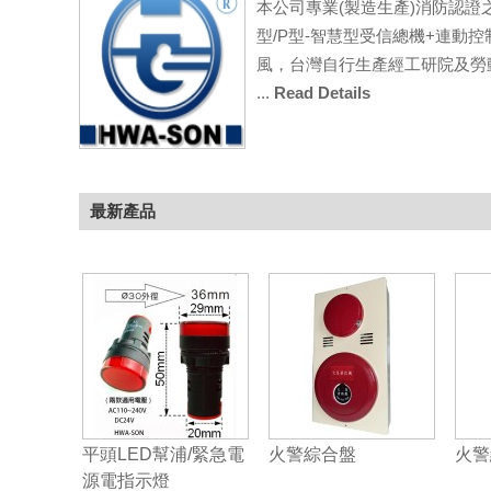
本公司專業(製造生產)消防認證
型/P型-智慧型受信總機+連動
風，台灣自行生產經工研院及勞動
...
Read Details
最新產品
平頭LED幫浦/緊急電
火警綜合盤
火警
源電指示燈