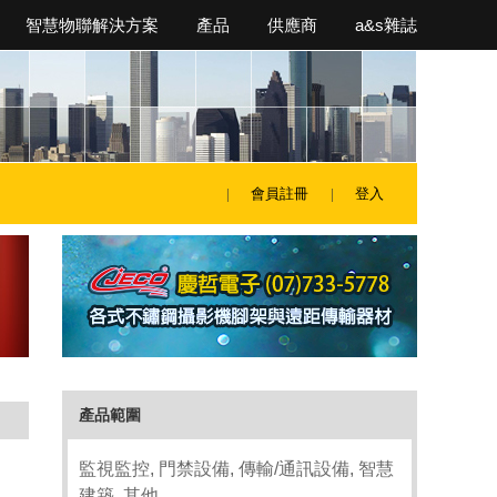
智慧物聯解決方案
產品
供應商
a&s雜誌
會員註冊
登入
產品範圍
監視監控, 門禁設備, 傳輸/通訊設備, 智慧
建築, 其他