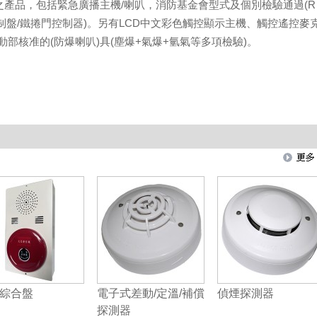
之產品，包括緊急廣播主機/喇叭，消防基金會型式及個別檢驗通過(R
控制盤/鐵捲門控制器)。另有LCD中文彩色觸控顯示主機、觸控遙控麥
部核准的(防爆喇叭)具(塵爆+氣爆+氫氣等多項檢驗)。
綜合盤
電子式差動/定溫/補償
偵煙探測器
探測器