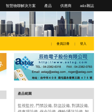
智慧物聯解決方案
產品
供應商
a&s雜誌
會員註冊
登入
產品範圍
監視監控, 門禁設備, 防盜設備, 對講設備,
停車場設備, 保全設備, 傳輸/通訊設備, 智