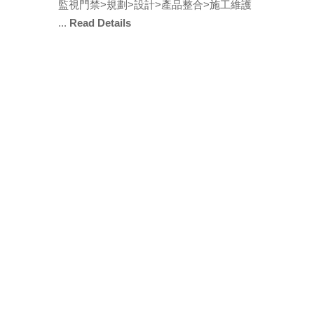
監視門禁>規劃>設計>產品整合>施工維護
...
Read Details