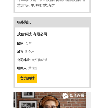
慧建築, 主/被動式消防
聯絡資訊
成信科技`有限公司
國家:
台灣
城市:
彰化市
公司地址:
太平街46號
聯絡人:
黃信介
官方網站