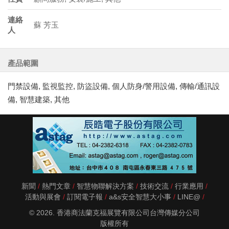
連絡
蘇 芳玉
人
產品範圍
門禁設備, 監視監控, 防盜設備, 個人防身/警用設備, 傳輸/通訊設
備, 智慧建築, 其他
新聞
熱門文章
智慧物聯解決方案
技術交流
行業應用
活動與展會
訂閱電子報
a&s安全智慧大小事
LINE@
© 2026. 香港商法蘭克福展覽有限公司台灣傳媒分公司
版權所有