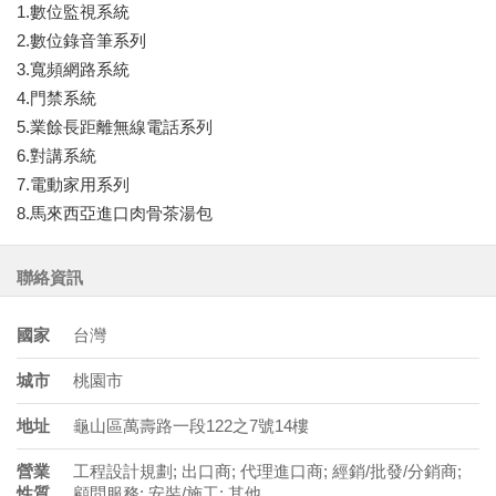
1.數位監視系統
2.數位錄音筆系列
3.寬頻網路系統
4.門禁系統
5.業餘長距離無線電話系列
6.對講系統
7.電動家用系列
8.馬來西亞進口肉骨茶湯包
聯絡資訊
國家
台灣
城市
桃園市
地址
龜山區萬壽路一段122之7號14樓
營業
工程設計規劃; 出口商; 代理進口商; 經銷/批發/分銷商;
性質
顧問服務; 安裝/施工; 其他